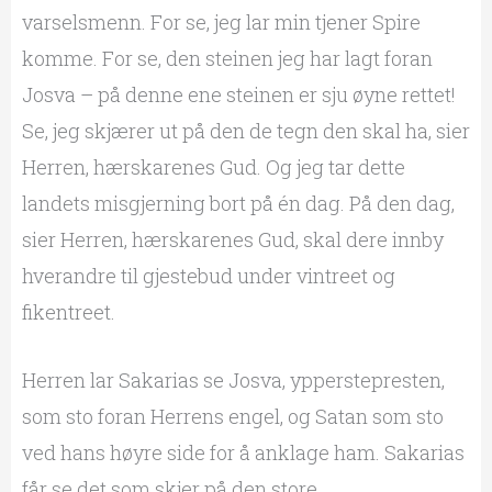
varselsmenn. For se, jeg lar min tjener Spire
komme. For se, den steinen jeg har lagt foran
Josva – på denne ene steinen er sju øyne rettet!
Se, jeg skjærer ut på den de tegn den skal ha, sier
Herren, hærskarenes Gud. Og jeg tar dette
landets misgjerning bort på én dag. På den dag,
sier Herren, hærskarenes Gud, skal dere innby
hverandre til gjestebud under vintreet og
fikentreet.
Herren lar Sakarias se Josva, ypperstepresten,
som sto foran Herrens engel, og Satan som sto
ved hans høyre side for å anklage ham. Sakarias
får se det som skjer på den store