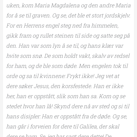
uken, kom Maria Magdalena og den andre Maria
for å se til graven. Og se, det ble et stort jordskjelv.
For en Herrens engel steg ned fra himmelen,
gikk fram og rullet steinen til side og satte seg på
den. Han var som lyn å se til, og hans klær var
hvite som snø. De som holdt vakt, skalv av redsel
for ham, og de ble som døde. Men engelen tok til
orde og sa til kvinnene: Frykt ikke! Jeg vet at
dere søker Jesus, den korsfestede. Han er ikke
her, han er oppstått, slik som han sa. Kom og se
stedet hvor han lå! Skynd dere nå av sted og si til
hans disipler: Han er oppstått fra de døde. Og se,
han går i forveien for dere til Galilea, der skal
dere se ham. Se, jeg har sagt dere dette! De