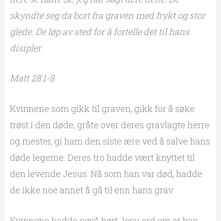
skyndte seg da bort fra graven med frykt og stor
glede. De løp av sted for å fortelle det til hans
disipler.
Matt 28:1-8
Kvinnene som gikk til graven, gikk for å søke
trøst i den døde, gråte over deres gravlagte herre
og mester, gi ham den siste ære ved å salve hans
døde legeme. Deres tro hadde vært knyttet til
den levende Jesus. Nå som han var død, hadde
de ikke noe annet å gå til enn hans grav.
Kvinnene hadde også hørt Jesu ord om at han