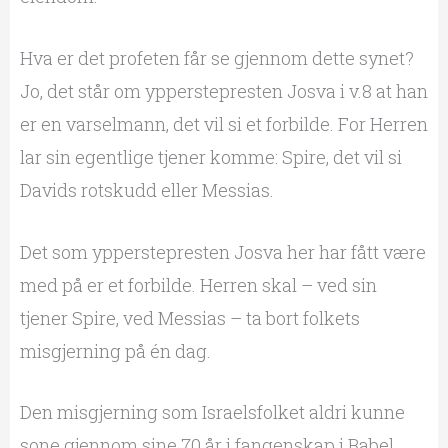
Hva er det profeten får se gjennom dette synet?
Jo, det står om ypperstepresten Josva i v.8 at han
er en varselmann, det vil si et forbilde. For Herren
lar sin egentlige tjener komme: Spire, det vil si
Davids rotskudd eller Messias.
Det som ypperstepresten Josva her har fått være
med på er et forbilde. Herren skal – ved sin
tjener Spire, ved Messias – ta bort folkets
misgjerning på én dag.
Den misgjerning som Israelsfolket aldri kunne
sone gjennom sine 70 år i fangenskap i Babel,