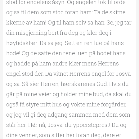
stod for engelens åsyn. Og engelen tok til orde
og sa til dem som stod foran ham: Ta de skitne
klærne av ham! Og til ham selv sa han: Se, jeg tar
din misgjerning bort fra deg og kler deg i
høytidsklær. Da sa jeg: Sett en ren lue på hans
hode! Og de satte den rene luen på hodet hans
og hadde på ham andre klær mens Herrens
engel stod der. Da vitnet Herrens engel for Josva
og sa: Så sier Herren, hærskarenes Gud: Hvis du
går på mine veier og holder mine bud, da skal du
også få styre mitt hus og vokte mine forgårder,
og jeg vil gi deg adgang sammen med dem som
står her. Hør nå, Josva, du yppersteprest! Du og
dine venner, som sitter her foran deg, dere er