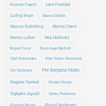
Lars Fossdal
Kristian Fagerli
Ludvig Hope
Marca Ubaldo
Martin Fjære
Marcus Söderberg
Mia Hallesby
Martin Luther
Miguel Curse
Niels Aage Barfoed
Olaf Klavenæs
Olav Valen-Sendstad
Per Bergene Holm
Ole Hallesby
Ragnar Opstad
Reidar Heian
Sigbjørn Agnalt
Søren Pederson
Øivind Andersen
Vladimir Moser