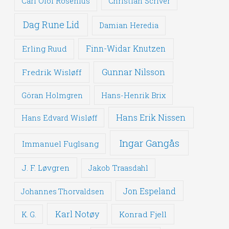
Carl Olof Rosenius
Christian Scriver
Dag Rune Lid
Damian Heredia
Erling Ruud
Finn-Widar Knutzen
Gunnar Nilsson
Fredrik Wisløff
Göran Holmgren
Hans-Henrik Brix
Hans Erik Nissen
Hans Edvard Wisløff
Ingar Gangås
Immanuel Fuglsang
J. F. Løvgren
Jakob Traasdahl
Jon Espeland
Johannes Thorvaldsen
Karl Notøy
Konrad Fjell
K. G.