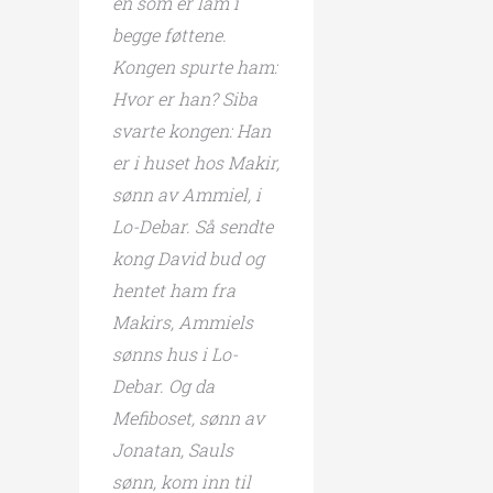
en som er lam i
begge føttene.
Kongen spurte ham:
Hvor er han? Siba
svarte kongen: Han
er i huset hos Makir,
sønn av Ammiel, i
Lo-Debar. Så sendte
kong David bud og
hentet ham fra
Makirs, Ammiels
sønns hus i Lo-
Debar. Og da
Mefiboset, sønn av
Jonatan, Sauls
sønn, kom inn til