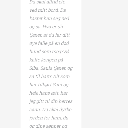
Du skal alltid ete
ved mitt bord. Da
kastet han seg ned
og sa: Hva er din
tjener, at du lar ditt
øye falle på en død
hund som meg? Så
kalte kongen på
Siba, Sauls tjener, og
sa til ham: Alt som
har tilhørt Saul og
hele hans ætt, har
jeg gitt til din herres
sønn. Du skal dyrke
jorden for ham, du
og dine sønner og