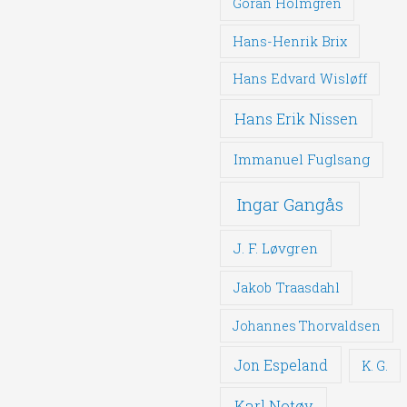
Göran Holmgren
Hans-Henrik Brix
Hans Edvard Wisløff
Hans Erik Nissen
Immanuel Fuglsang
Ingar Gangås
J. F. Løvgren
Jakob Traasdahl
Johannes Thorvaldsen
Jon Espeland
K. G.
Karl Notøy