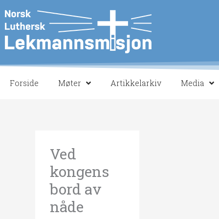
Hopp
rett
til
innholdet
Forside
Møter
Artikkelarkiv
Media
Ved
kongens
bord av
nåde