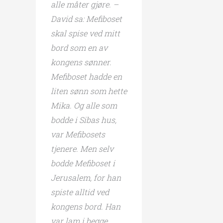
alle måter gjøre. –
David sa: Mefiboset
skal spise ved mitt
bord som en av
kongens sønner.
Mefiboset hadde en
liten sønn som hette
Mika. Og alle som
bodde i Sibas hus,
var Mefibosets
tjenere. Men selv
bodde Mefiboset i
Jerusalem, for han
spiste alltid ved
kongens bord. Han
var lam i begge