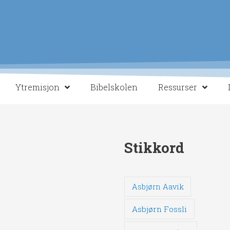
Ytremisjon
Bibelskolen
Ressurser
Stikkord
Asbjørn Aavik
Asbjørn Fossli