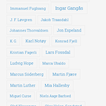
Ingar Gangås
Immanuel Fuglsang
J. F. Løvgren
Jakob Traasdahl
Jon Espeland
Johannes Thorvaldsen
Karl Notøy
Konrad Fjell
K. G.
Lars Fossdal
Kristian Fagerli
Ludvig Hope
Marca Ubaldo
Martin Fjære
Marcus Söderberg
Mia Hallesby
Martin Luther
Miguel Curse
Niels Aage Barfoed