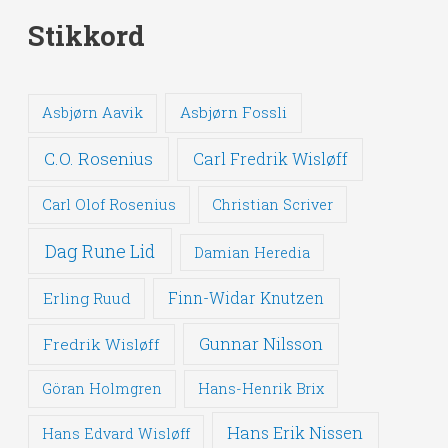
Stikkord
Asbjørn Fossli
Asbjørn Aavik
C.O. Rosenius
Carl Fredrik Wisløff
Carl Olof Rosenius
Christian Scriver
Dag Rune Lid
Damian Heredia
Erling Ruud
Finn-Widar Knutzen
Gunnar Nilsson
Fredrik Wisløff
Göran Holmgren
Hans-Henrik Brix
Hans Erik Nissen
Hans Edvard Wisløff