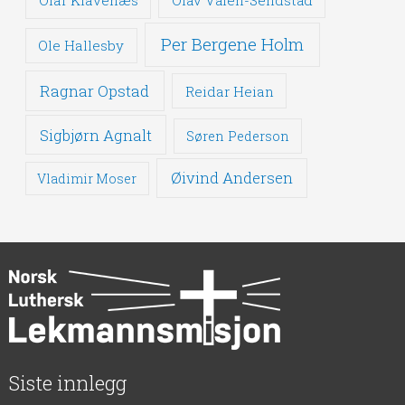
Olaf Klavenæs
Olav Valen-Sendstad
Per Bergene Holm
Ole Hallesby
Ragnar Opstad
Reidar Heian
Sigbjørn Agnalt
Søren Pederson
Øivind Andersen
Vladimir Moser
Siste innlegg