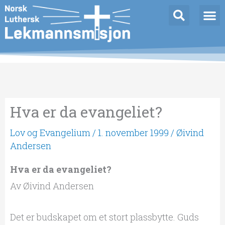
Hopp
rett
til
innholdet
Hva er da evangeliet?
Lov og Evangelium
/
1. november 1999
/
Øivind
Andersen
Hva er da evangeliet?
Av Øivind Andersen
Det er budskapet om et stort plassbytte. Guds