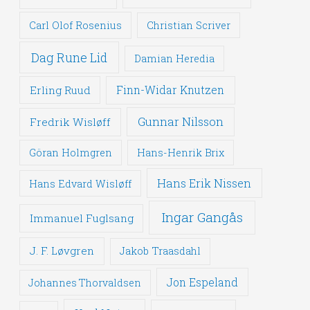
Carl Olof Rosenius
Christian Scriver
Dag Rune Lid
Damian Heredia
Erling Ruud
Finn-Widar Knutzen
Gunnar Nilsson
Fredrik Wisløff
Göran Holmgren
Hans-Henrik Brix
Hans Erik Nissen
Hans Edvard Wisløff
Ingar Gangås
Immanuel Fuglsang
J. F. Løvgren
Jakob Traasdahl
Jon Espeland
Johannes Thorvaldsen