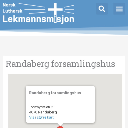
Hopp
rett
til
innholdet
Randaberg forsamlingshus
Randaberg forsamlingshus
Torvmyrveien 2
4070 Randaberg
Vis i større kart