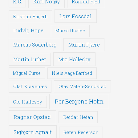
Karl Notøy
Konrad Fjell
K. G.
Lars Fossdal
Kristian Fagerli
Ludvig Hope
Marca Ubaldo
Martin Fjære
Marcus Söderberg
Mia Hallesby
Martin Luther
Miguel Curse
Niels Aage Barfoed
Olaf Klavenæs
Olav Valen-Sendstad
Per Bergene Holm
Ole Hallesby
Ragnar Opstad
Reidar Heian
Sigbjørn Agnalt
Søren Pederson