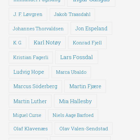
J. F. Løvgren
Jakob Traasdahl
Jon Espeland
Johannes Thorvaldsen
Karl Notøy
Konrad Fjell
K. G.
Lars Fossdal
Kristian Fagerli
Ludvig Hope
Marca Ubaldo
Martin Fjære
Marcus Söderberg
Mia Hallesby
Martin Luther
Miguel Curse
Niels Aage Barfoed
Olaf Klavenæs
Olav Valen-Sendstad