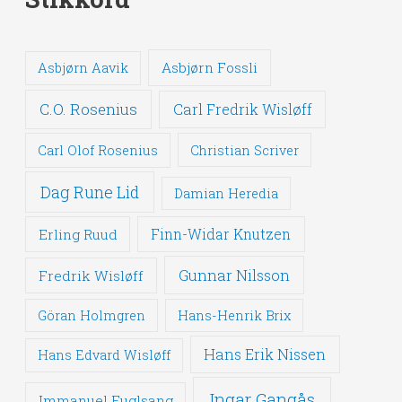
Asbjørn Fossli
Asbjørn Aavik
C.O. Rosenius
Carl Fredrik Wisløff
Carl Olof Rosenius
Christian Scriver
Dag Rune Lid
Damian Heredia
Erling Ruud
Finn-Widar Knutzen
Gunnar Nilsson
Fredrik Wisløff
Göran Holmgren
Hans-Henrik Brix
Hans Erik Nissen
Hans Edvard Wisløff
Ingar Gangås
Immanuel Fuglsang