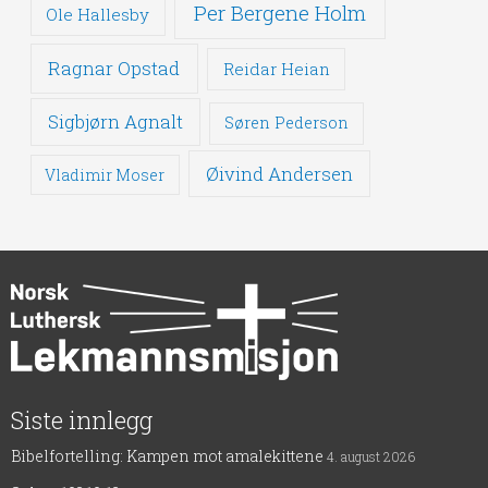
Per Bergene Holm
Ole Hallesby
Ragnar Opstad
Reidar Heian
Sigbjørn Agnalt
Søren Pederson
Øivind Andersen
Vladimir Moser
Siste innlegg
Bibelfortelling: Kampen mot amalekittene
4. august 2026