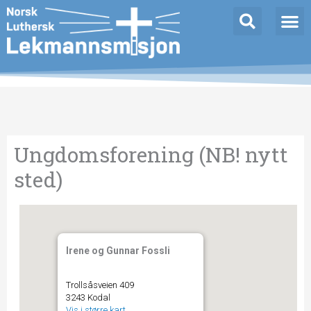
Hopp
rett
til
innholdet
Ungdomsforening (NB! nytt
sted)
Irene og Gunnar Fossli
Trollsåsveien 409
3243 Kodal
Vis i større kart