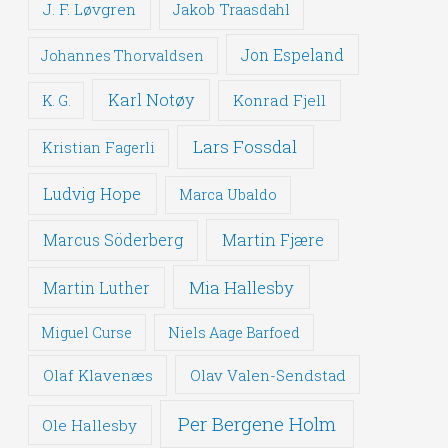
J. F. Løvgren
Jakob Traasdahl
Jon Espeland
Johannes Thorvaldsen
Karl Notøy
Konrad Fjell
K. G.
Lars Fossdal
Kristian Fagerli
Ludvig Hope
Marca Ubaldo
Martin Fjære
Marcus Söderberg
Mia Hallesby
Martin Luther
Miguel Curse
Niels Aage Barfoed
Olaf Klavenæs
Olav Valen-Sendstad
Per Bergene Holm
Ole Hallesby