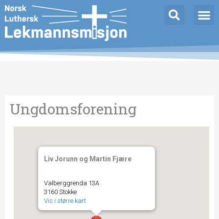
Hopp
rett
til
innholdet
Ungdomsforening
Liv Jorunn og Martin Fjære
Valberggrenda 13A
3160 Stokke
Vis i større kart