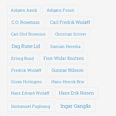
Asbjørn Fossli
Asbjørn Aavik
C.O. Rosenius
Carl Fredrik Wisløff
Carl Olof Rosenius
Christian Scriver
Dag Rune Lid
Damian Heredia
Erling Ruud
Finn-Widar Knutzen
Gunnar Nilsson
Fredrik Wisløff
Göran Holmgren
Hans-Henrik Brix
Hans Erik Nissen
Hans Edvard Wisløff
Ingar Gangås
Immanuel Fuglsang