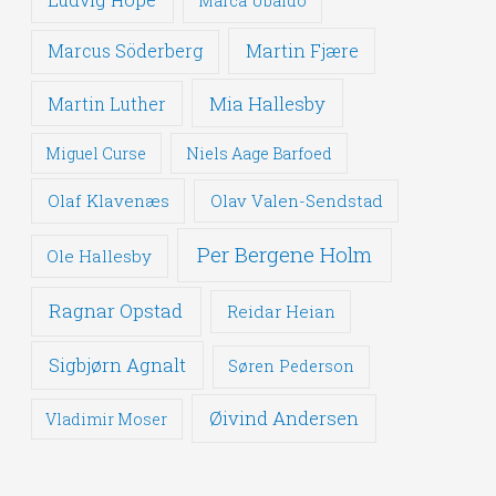
Marca Ubaldo
Martin Fjære
Marcus Söderberg
Mia Hallesby
Martin Luther
Miguel Curse
Niels Aage Barfoed
Olaf Klavenæs
Olav Valen-Sendstad
Per Bergene Holm
Ole Hallesby
Ragnar Opstad
Reidar Heian
Sigbjørn Agnalt
Søren Pederson
Øivind Andersen
Vladimir Moser