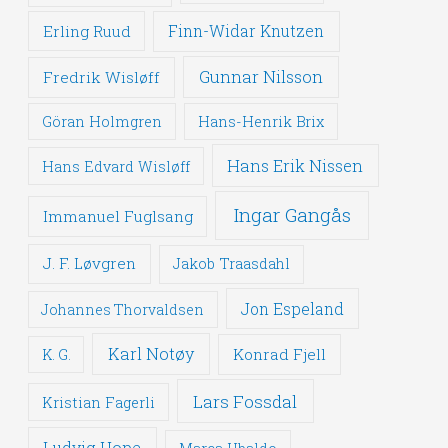
Erling Ruud
Finn-Widar Knutzen
Gunnar Nilsson
Fredrik Wisløff
Göran Holmgren
Hans-Henrik Brix
Hans Erik Nissen
Hans Edvard Wisløff
Ingar Gangås
Immanuel Fuglsang
J. F. Løvgren
Jakob Traasdahl
Jon Espeland
Johannes Thorvaldsen
Karl Notøy
Konrad Fjell
K. G.
Lars Fossdal
Kristian Fagerli
Ludvig Hope