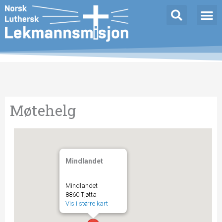
Hopp
rett
til
innholdet
Møtehelg
Mindlandet
Mindlandet
8860 Tjøtta
Vis i større kart