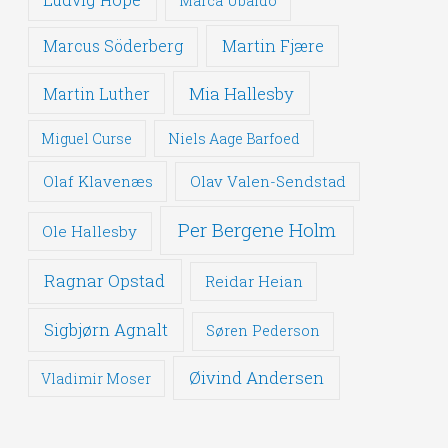
Marca Ubaldo
Martin Fjære
Marcus Söderberg
Mia Hallesby
Martin Luther
Miguel Curse
Niels Aage Barfoed
Olaf Klavenæs
Olav Valen-Sendstad
Per Bergene Holm
Ole Hallesby
Ragnar Opstad
Reidar Heian
Sigbjørn Agnalt
Søren Pederson
Øivind Andersen
Vladimir Moser