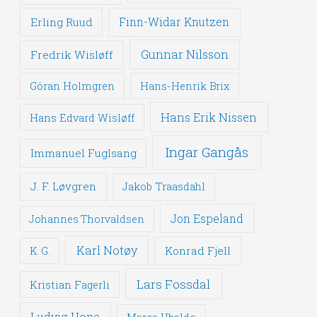
Erling Ruud
Finn-Widar Knutzen
Gunnar Nilsson
Fredrik Wisløff
Göran Holmgren
Hans-Henrik Brix
Hans Erik Nissen
Hans Edvard Wisløff
Ingar Gangås
Immanuel Fuglsang
J. F. Løvgren
Jakob Traasdahl
Jon Espeland
Johannes Thorvaldsen
Karl Notøy
Konrad Fjell
K. G.
Lars Fossdal
Kristian Fagerli
Ludvig Hope