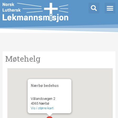
Hopp
rett
til
innholdet
Møtehelg
Nærbø bedehus
Vålandsvegen 2
4365 Nærbø
Vis i større kart