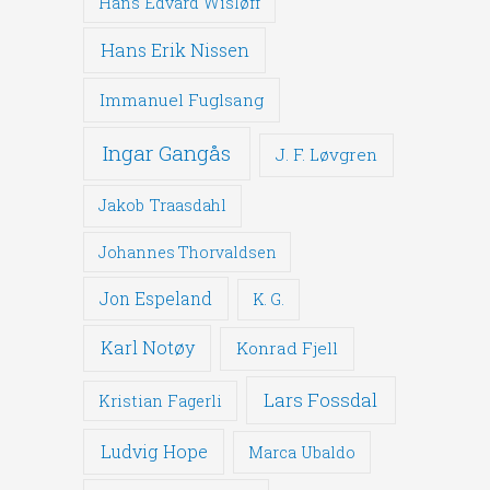
Hans Edvard Wisløff
Hans Erik Nissen
Immanuel Fuglsang
Ingar Gangås
J. F. Løvgren
Jakob Traasdahl
Johannes Thorvaldsen
Jon Espeland
K. G.
Karl Notøy
Konrad Fjell
Lars Fossdal
Kristian Fagerli
Ludvig Hope
Marca Ubaldo