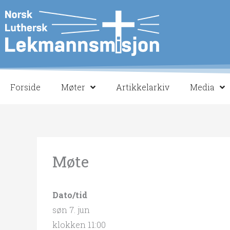
Hopp
rett
til
innholdet
Forside
Møter
Artikkelarkiv
Media
Møte
Dato/tid
søn 7. jun
klokken 11:00