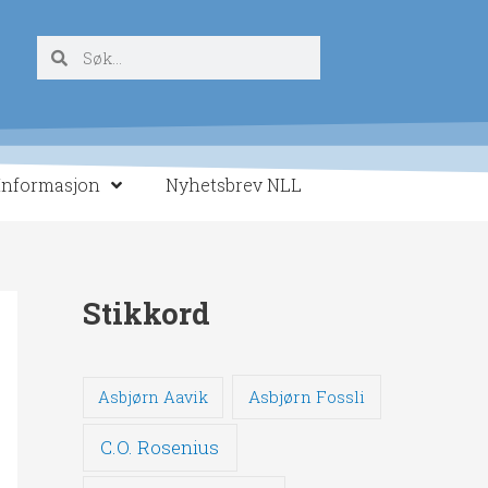
Søk
Søk
Informasjon
Nyhetsbrev NLL
Stikkord
Asbjørn Fossli
Asbjørn Aavik
C.O. Rosenius