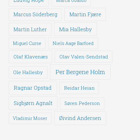
Marca Ubaldo
Martin Fjære
Marcus Söderberg
Mia Hallesby
Martin Luther
Miguel Curse
Niels Aage Barfoed
Olaf Klavenæs
Olav Valen-Sendstad
Per Bergene Holm
Ole Hallesby
Ragnar Opstad
Reidar Heian
Sigbjørn Agnalt
Søren Pederson
Øivind Andersen
Vladimir Moser