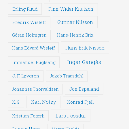
Erling Ruud
Finn-Widar Knutzen
Gunnar Nilsson
Fredrik Wisløff
Göran Holmgren
Hans-Henrik Brix
Hans Erik Nissen
Hans Edvard Wisløff
Ingar Gangås
Immanuel Fuglsang
J. F. Løvgren
Jakob Traasdahl
Jon Espeland
Johannes Thorvaldsen
Karl Notøy
Konrad Fjell
K. G.
Lars Fossdal
Kristian Fagerli
Ludvig Hope