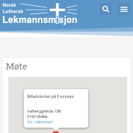
Hopp
rett
til
innholdet
Møte
Bibelskolen på Fossnes
Valberggrenda 13B
3160 Stokke
Vis i større kart