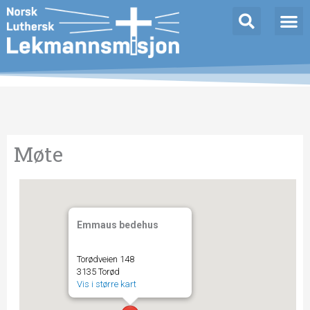
Hopp
rett
til
innholdet
Møte
Emmaus bedehus
Torødveien 148
3135 Torød
Vis i større kart