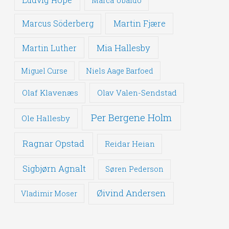
Marca Ubaldo
Martin Fjære
Marcus Söderberg
Mia Hallesby
Martin Luther
Miguel Curse
Niels Aage Barfoed
Olaf Klavenæs
Olav Valen-Sendstad
Per Bergene Holm
Ole Hallesby
Ragnar Opstad
Reidar Heian
Sigbjørn Agnalt
Søren Pederson
Øivind Andersen
Vladimir Moser