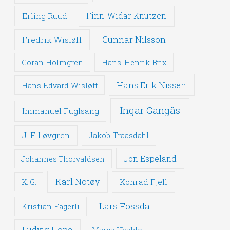
Erling Ruud
Finn-Widar Knutzen
Gunnar Nilsson
Fredrik Wisløff
Göran Holmgren
Hans-Henrik Brix
Hans Erik Nissen
Hans Edvard Wisløff
Ingar Gangås
Immanuel Fuglsang
J. F. Løvgren
Jakob Traasdahl
Jon Espeland
Johannes Thorvaldsen
Karl Notøy
Konrad Fjell
K. G.
Lars Fossdal
Kristian Fagerli
Ludvig Hope