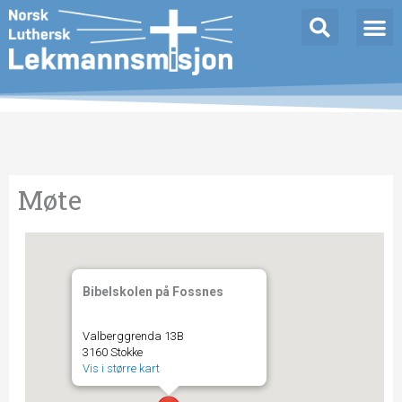
Hopp
rett
til
innholdet
Møte
Bibelskolen på Fossnes
Valberggrenda 13B
3160 Stokke
Vis i større kart