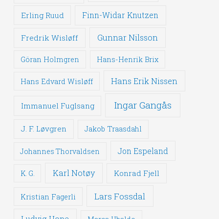
Erling Ruud
Finn-Widar Knutzen
Gunnar Nilsson
Fredrik Wisløff
Göran Holmgren
Hans-Henrik Brix
Hans Erik Nissen
Hans Edvard Wisløff
Ingar Gangås
Immanuel Fuglsang
J. F. Løvgren
Jakob Traasdahl
Jon Espeland
Johannes Thorvaldsen
Karl Notøy
Konrad Fjell
K. G.
Lars Fossdal
Kristian Fagerli
Ludvig Hope