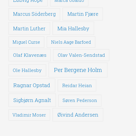
Marca Ubaldo
Martin Fjære
Marcus Söderberg
Mia Hallesby
Martin Luther
Miguel Curse
Niels Aage Barfoed
Olaf Klavenæs
Olav Valen-Sendstad
Per Bergene Holm
Ole Hallesby
Ragnar Opstad
Reidar Heian
Sigbjørn Agnalt
Søren Pederson
Øivind Andersen
Vladimir Moser