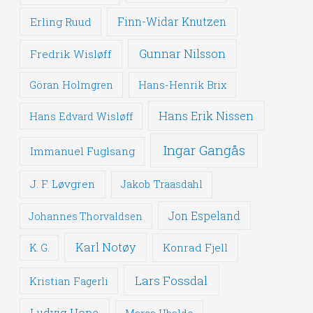
Erling Ruud
Finn-Widar Knutzen
Gunnar Nilsson
Fredrik Wisløff
Göran Holmgren
Hans-Henrik Brix
Hans Erik Nissen
Hans Edvard Wisløff
Ingar Gangås
Immanuel Fuglsang
J. F. Løvgren
Jakob Traasdahl
Jon Espeland
Johannes Thorvaldsen
Karl Notøy
Konrad Fjell
K. G.
Lars Fossdal
Kristian Fagerli
Ludvig Hope