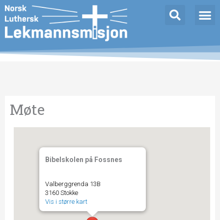
Hopp
rett
til
innholdet
Møte
Bibelskolen på Fossnes
Valberggrenda 13B
3160 Stokke
Vis i større kart