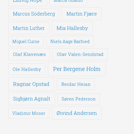
Marca Ubaldo
Martin Fjære
Marcus Söderberg
Mia Hallesby
Martin Luther
Miguel Curse
Niels Aage Barfoed
Olaf Klavenæs
Olav Valen-Sendstad
Per Bergene Holm
Ole Hallesby
Ragnar Opstad
Reidar Heian
Sigbjørn Agnalt
Søren Pederson
Øivind Andersen
Vladimir Moser