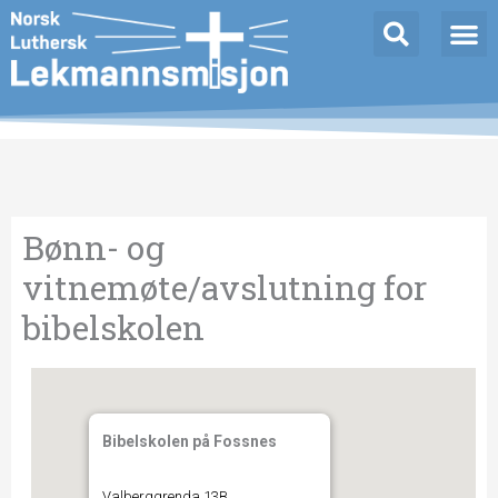
Hopp
rett
til
innholdet
Bønn- og
vitnemøte/avslutning for
bibelskolen
Bibelskolen på Fossnes
Valberggrenda 13B