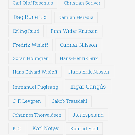
Carl Olof Rosenius
Christian Scriver
Dag Rune Lid
Damian Heredia
Erling Ruud
Finn-Widar Knutzen
Gunnar Nilsson
Fredrik Wisløff
Göran Holmgren
Hans-Henrik Brix
Hans Erik Nissen
Hans Edvard Wisløff
Ingar Gangås
Immanuel Fuglsang
J. F. Løvgren
Jakob Traasdahl
Jon Espeland
Johannes Thorvaldsen
Karl Notøy
Konrad Fjell
K. G.