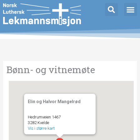
Hopp
rett
til
innholdet
Bønn- og vitnemøte
Elin og Halvor Mangelrød
Hedrumveien 1467
3282 Kvelde
Vis i større kart