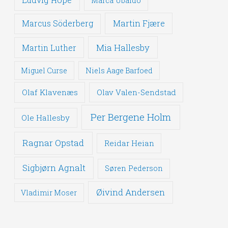
Marca Ubaldo
Martin Fjære
Marcus Söderberg
Mia Hallesby
Martin Luther
Miguel Curse
Niels Aage Barfoed
Olaf Klavenæs
Olav Valen-Sendstad
Per Bergene Holm
Ole Hallesby
Ragnar Opstad
Reidar Heian
Sigbjørn Agnalt
Søren Pederson
Øivind Andersen
Vladimir Moser