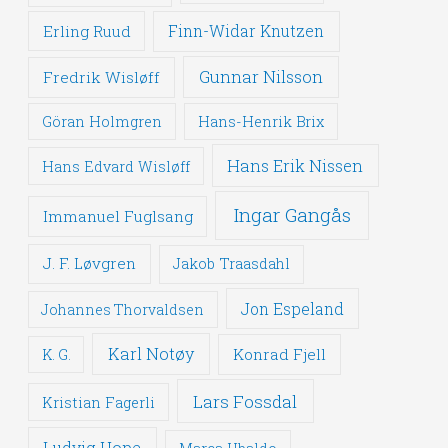
Erling Ruud
Finn-Widar Knutzen
Gunnar Nilsson
Fredrik Wisløff
Göran Holmgren
Hans-Henrik Brix
Hans Erik Nissen
Hans Edvard Wisløff
Ingar Gangås
Immanuel Fuglsang
J. F. Løvgren
Jakob Traasdahl
Jon Espeland
Johannes Thorvaldsen
Karl Notøy
Konrad Fjell
K. G.
Lars Fossdal
Kristian Fagerli
Ludvig Hope