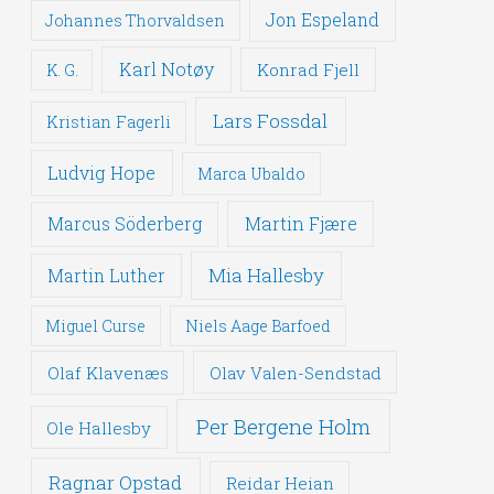
Jon Espeland
Johannes Thorvaldsen
Karl Notøy
Konrad Fjell
K. G.
Lars Fossdal
Kristian Fagerli
Ludvig Hope
Marca Ubaldo
Martin Fjære
Marcus Söderberg
Mia Hallesby
Martin Luther
Miguel Curse
Niels Aage Barfoed
Olaf Klavenæs
Olav Valen-Sendstad
Per Bergene Holm
Ole Hallesby
Ragnar Opstad
Reidar Heian