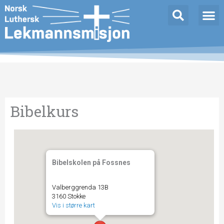
Hopp
rett
til
innholdet
Bibelkurs
Bibelskolen på Fossnes
Valberggrenda 13B
3160 Stokke
Vis i større kart