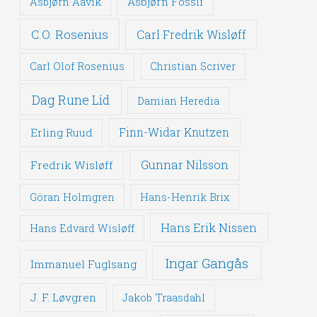
Asbjørn Fossli
Asbjørn Aavik
C.O. Rosenius
Carl Fredrik Wisløff
Carl Olof Rosenius
Christian Scriver
Dag Rune Lid
Damian Heredia
Erling Ruud
Finn-Widar Knutzen
Gunnar Nilsson
Fredrik Wisløff
Göran Holmgren
Hans-Henrik Brix
Hans Erik Nissen
Hans Edvard Wisløff
Ingar Gangås
Immanuel Fuglsang
J. F. Løvgren
Jakob Traasdahl