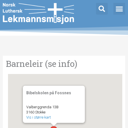
Hopp
rett
til
innholdet
Barneleir (se info)
Bibelskolen på Fossnes
Valberggrenda 13B
3160 Stokke
Vis i større kart