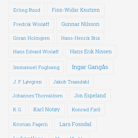
Erling Ruud
Finn-Widar Knutzen
Gunnar Nilsson
Fredrik Wisløff
Göran Holmgren
Hans-Henrik Brix
Hans Erik Nissen
Hans Edvard Wisløff
Ingar Gangås
Immanuel Fuglsang
J. F. Løvgren
Jakob Traasdahl
Jon Espeland
Johannes Thorvaldsen
Karl Notøy
Konrad Fjell
K. G.
Lars Fossdal
Kristian Fagerli