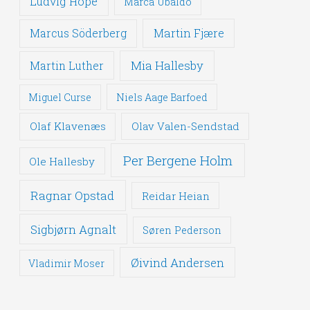
Ludvig Hope
Marca Ubaldo
Martin Fjære
Marcus Söderberg
Mia Hallesby
Martin Luther
Miguel Curse
Niels Aage Barfoed
Olaf Klavenæs
Olav Valen-Sendstad
Per Bergene Holm
Ole Hallesby
Ragnar Opstad
Reidar Heian
Sigbjørn Agnalt
Søren Pederson
Øivind Andersen
Vladimir Moser