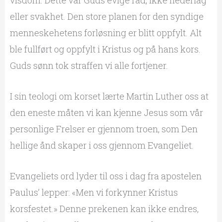
visdom. Dette var Guds evige råd, ikke nederlag
eller svakhet. Den store planen for den syndige
menneskehetens forløsning er blitt oppfylt. Alt
ble fullført og oppfylt i Kristus og på hans kors.
Guds sønn tok straffen vi alle fortjener.
I sin teologi om korset lærte Martin Luther oss at
den eneste måten vi kan kjenne Jesus som vår
personlige Frelser er gjennom troen, som Den
hellige ånd skaper i oss gjennom Evangeliet.
Evangeliets ord lyder til oss i dag fra apostelen
Paulus’ lepper: «Men vi forkynner Kristus
korsfestet.» Denne prekenen kan ikke endres,