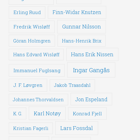
Erling Ruud
Finn-Widar Knutzen
Gunnar Nilsson
Fredrik Wisløff
Göran Holmgren
Hans-Henrik Brix
Hans Erik Nissen
Hans Edvard Wisløff
Ingar Gangås
Immanuel Fuglsang
J. F. Løvgren
Jakob Traasdahl
Jon Espeland
Johannes Thorvaldsen
Karl Notøy
Konrad Fjell
K. G.
Lars Fossdal
Kristian Fagerli