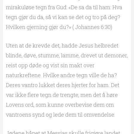
mirakuløse tegn fra Gud: «De sa da til ham: Hva
tegn gjør du da, så vi kan se det og tro på deg?
Hvilken gjerning gjør du?» ( Johannes 6:30)
Uten at de krevde det, hadde Jesus helbredet
blinde, døve, stumme, lamme, drevet ut demoner,
reist opp døde og vist sin makt over
naturkreftene. Hvilke andre tegn ville de ha?
Deres vantro lukket deres hjerter for ham. Det
var ikke flere tegn de trengte, men det å høre
Lovens ord, som kunne overbevise dem om
vantroens synd og lede dem til omvendelse.
Jødene håpet at Messias skulle frigjøre landet