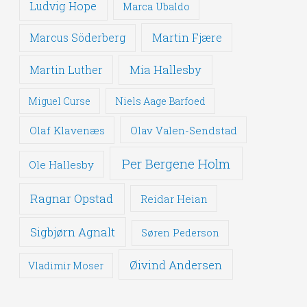
Ludvig Hope
Marca Ubaldo
Martin Fjære
Marcus Söderberg
Mia Hallesby
Martin Luther
Miguel Curse
Niels Aage Barfoed
Olaf Klavenæs
Olav Valen-Sendstad
Per Bergene Holm
Ole Hallesby
Ragnar Opstad
Reidar Heian
Sigbjørn Agnalt
Søren Pederson
Øivind Andersen
Vladimir Moser