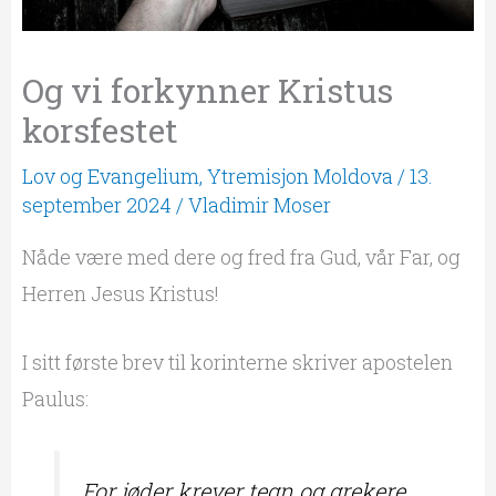
Og vi forkynner Kristus
korsfestet
Lov og Evangelium
,
Ytremisjon Moldova
/
13.
september 2024
/
Vladimir Moser
Nåde være med dere og fred fra Gud, vår Far, og
Herren Jesus Kristus!
I sitt første brev til korinterne skriver apostelen
Paulus:
For jøder krever tegn og grekere