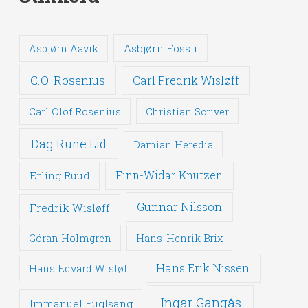
Asbjørn Fossli
Asbjørn Aavik
C.O. Rosenius
Carl Fredrik Wisløff
Carl Olof Rosenius
Christian Scriver
Dag Rune Lid
Damian Heredia
Erling Ruud
Finn-Widar Knutzen
Gunnar Nilsson
Fredrik Wisløff
Göran Holmgren
Hans-Henrik Brix
Hans Erik Nissen
Hans Edvard Wisløff
Ingar Gangås
Immanuel Fuglsang