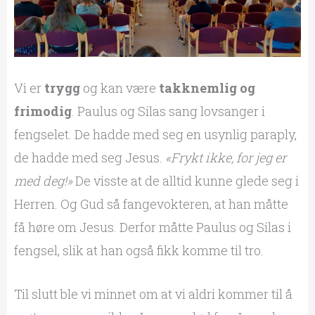
Vi er
trygg
og kan være
takknemlig og
frimodig
. Paulus og Silas sang lovsanger i
fengselet. De hadde med seg en usynlig paraply,
de hadde med seg Jesus.
«Frykt ikke, for jeg er
med deg!»
De visste at de alltid kunne glede seg i
Herren. Og Gud så fangevokteren, at han måtte
få høre om Jesus. Derfor måtte Paulus og Silas i
fengsel, slik at han også fikk komme til tro.
Til slutt ble vi minnet om at vi aldri kommer til å