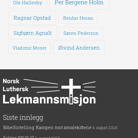
Per Bergene Holm
Ole Hallesby
Ragnar Opstad
Reidar Heian
Sigbjørn Agnalt
Søren Pederson
Øivind Andersen
Vladimir Moser
Siste innlegg
Bibelfortelling: Kampen mot amalekittene
4. august 2026
Salme 103,10-12