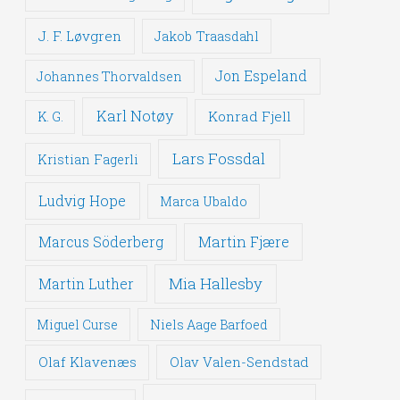
J. F. Løvgren
Jakob Traasdahl
Jon Espeland
Johannes Thorvaldsen
Karl Notøy
Konrad Fjell
K. G.
Lars Fossdal
Kristian Fagerli
Ludvig Hope
Marca Ubaldo
Martin Fjære
Marcus Söderberg
Mia Hallesby
Martin Luther
Miguel Curse
Niels Aage Barfoed
Olaf Klavenæs
Olav Valen-Sendstad