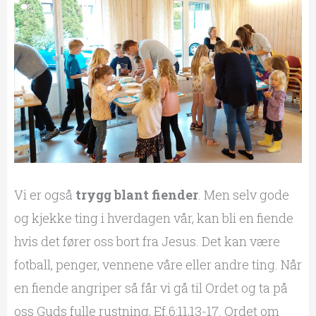
Vi er også
trygg blant fiender
. Men selv gode
og kjekke ting i hverdagen vår, kan bli en fiende
hvis det fører oss bort fra Jesus. Det kan være
fotball, penger, vennene våre eller andre ting. Når
en fiende angriper så får vi gå til Ordet og ta på
oss Guds fulle rustning, Ef.6:11,13-17. Ordet om