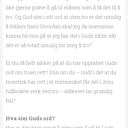
like gjerne prøve å gå til månen som å få det til å
tro. Og Gud sier i sitt ord at uten tro er det umulig
å tekkes ham! Hvordan skal jeg da noensinne
kunne bli viss på at jeg har del i Guds nåde, når
det er så totalt umulig for meg å tro?
Er du så helt sikker på at du har oppfattet Guds
ord om troen rett? Enn om du – midt i det at du
teoretisk har rett i at mennesket får del i Jesu
fullbrakte verk ved tro – allikevel tar grundig
feil?
Hva sier Guds ord?
Her er det intet annet å gjøre enn å gå til Guds