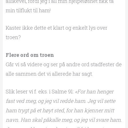
allikevel, fordi jeg i all min hjelpeløshet fikk ta
min tilflukt til ham!
Kaster ikke dette et klart og enkelt lys over
troen?
Flere ord om troen
Går vi så videre og ser på andre ord stadfester de
alle sammen det vi allerede har sagt.
Slik leser vi f. eks. i Salme 91:
«For han henger
fast ved meg, og jeg vil redde ham. Jeg vil sette
ham trygt på et høyt sted, for han kjenner mitt
navn. Han skal påkalle meg, og jeg vil svare ham.