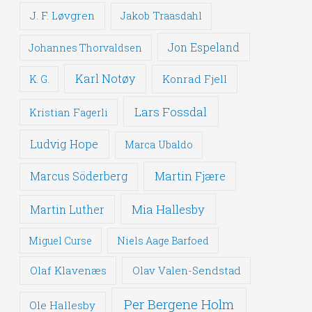
J. F. Løvgren
Jakob Traasdahl
Jon Espeland
Johannes Thorvaldsen
Karl Notøy
Konrad Fjell
K. G.
Lars Fossdal
Kristian Fagerli
Ludvig Hope
Marca Ubaldo
Martin Fjære
Marcus Söderberg
Mia Hallesby
Martin Luther
Miguel Curse
Niels Aage Barfoed
Olaf Klavenæs
Olav Valen-Sendstad
Per Bergene Holm
Ole Hallesby