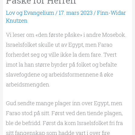
Påske for Herren
Lov og Evangelium
/
17. mars 2023
/
Finn-Widar
Knutzen
Vi leser om «den første påske» i andre Mosebok.
Israelsfolket skulle ut av Egypt, men Farao
forherdet seg og ville ikke la dem fare. Tvert
imot la han større byrder på folket og befalte
slavefogdene og arbeidsformennene å øke
arbeidsmengden.
Gud sendte mange plager inn over Egypt, men
Farao stod på sitt. Først ved den tiende plagen,
ble de befridd. Først da kom Israelsfolket fri fra
sitt fangenskap som hadde vart i over fire