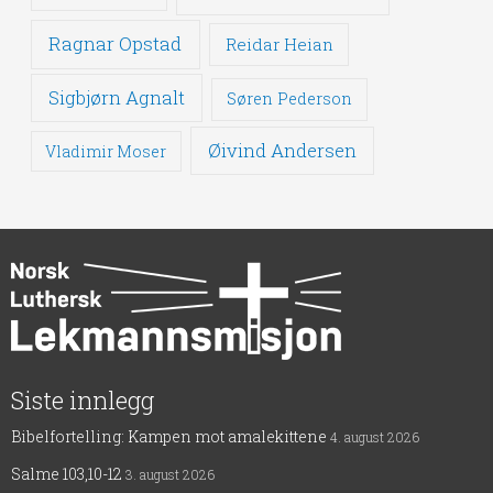
Ragnar Opstad
Reidar Heian
Sigbjørn Agnalt
Søren Pederson
Øivind Andersen
Vladimir Moser
Siste innlegg
Bibelfortelling: Kampen mot amalekittene
4. august 2026
Salme 103,10-12
3. august 2026