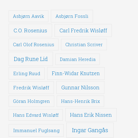
Asbjørn Fossli
Asbjørn Aavik
C.O. Rosenius
Carl Fredrik Wisløff
Carl Olof Rosenius
Christian Scriver
Dag Rune Lid
Damian Heredia
Erling Ruud
Finn-Widar Knutzen
Gunnar Nilsson
Fredrik Wisløff
Göran Holmgren
Hans-Henrik Brix
Hans Erik Nissen
Hans Edvard Wisløff
Ingar Gangås
Immanuel Fuglsang