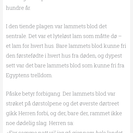
hundre år.
I den tiende plagen var lammets blod det
sentrale. Det var et lyteløst lam som måtte dø –
et lam for hvert hus. Bare lammets blod kunne fri
den førstefødte i hvert hus fra døden, og dypest
sett var det bare lammets blod som kunne fri fra
Egyptens trelldom.
Påske betyr forbigang. Der lammets blod var
strøket på dørstolpene og det øverste dørtreet
gikk Herren forbi, og der, bare der, rammet ikke
noe dødelig slag. Herren sa:
«For samme natt vil jeg gå gjennom hele landet