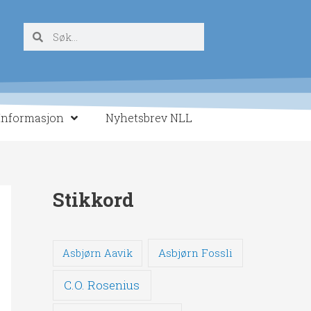
Søk
Søk
Informasjon
Nyhetsbrev NLL
Stikkord
Asbjørn Fossli
Asbjørn Aavik
C.O. Rosenius