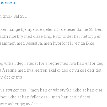
Andersen
ting.» Sal 23:1
kker mange kjempende sjeler når de leser Salme 23. Den
r aldri noe bry med disse ting. Hvor ordet her nettopp er
er sammen med Jesus! Ja, men hvorfor får jeg da ikke
g virke i deg i stedet for å regne med hva han er for deg
g!
Å regne med hva Herren skal gi deg og virke i deg, det
, det er tro!
s styrker oss – men han er vår styrke; ikke at han gjør
het, ikke at han fyller oss – men han er alt det vi
ære avhengig av Jesus!