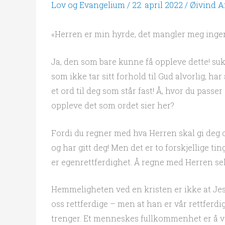
Lov og Evangelium
/
22. april 2022
/
Øivind 
«Herren er min hyrde, det mangler meg ingen 
Ja, den som bare kunne få oppleve dette! su
som ikke tar sitt forhold til Gud alvorlig, ha
et ord til deg som står fast! Å, hvor du pass
oppleve det som ordet sier her?
Fordi du regner med hva Herren skal gi deg o
og har gitt deg! Men det er to forskjellige tin
er egenrettferdighet. Å regne med Herren selv
Hemmeligheten ved en kristen er ikke at Jesu
oss rettferdige – men at han er vår rettferdig
trenger. Et menneskes fullkommenhet er å v