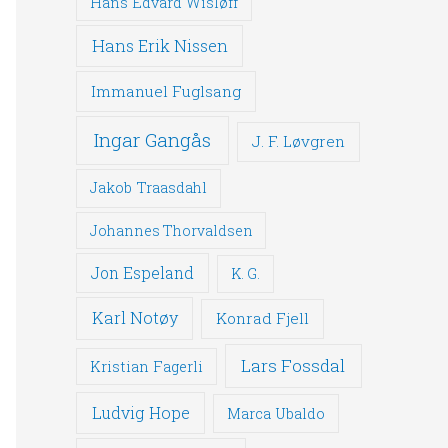
Hans Edvard Wisløff
Hans Erik Nissen
Immanuel Fuglsang
Ingar Gangås
J. F. Løvgren
Jakob Traasdahl
Johannes Thorvaldsen
Jon Espeland
K. G.
Karl Notøy
Konrad Fjell
Lars Fossdal
Kristian Fagerli
Ludvig Hope
Marca Ubaldo