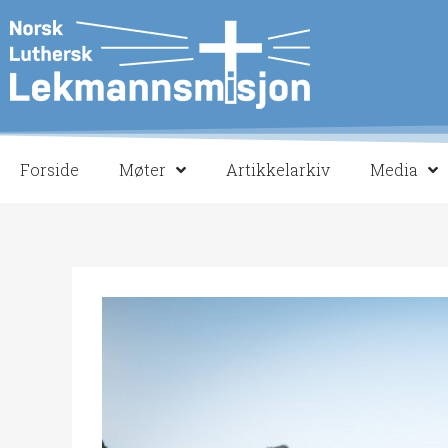
Hopp
rett
til
innholdet
Forside
Møter
Artikkelarkiv
Media