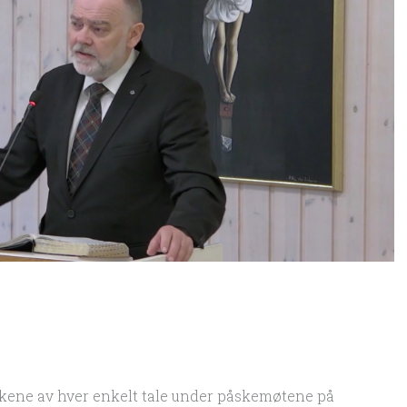
akene av hver enkelt tale under påskemøtene på