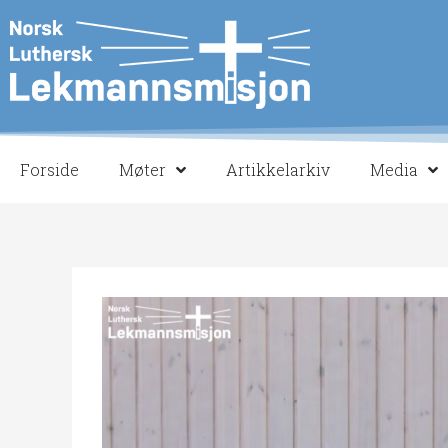
Hopp
rett
til
innholdet
Forside
Møter
Artikkelarkiv
Media