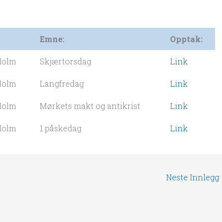
Emne:
Opptak:
Holm
Skjærtorsdag
Link
Holm
Langfredag
Link
Holm
Mørkets makt og antikrist
Link
Holm
1.påskedag
Link
Neste Innlegg