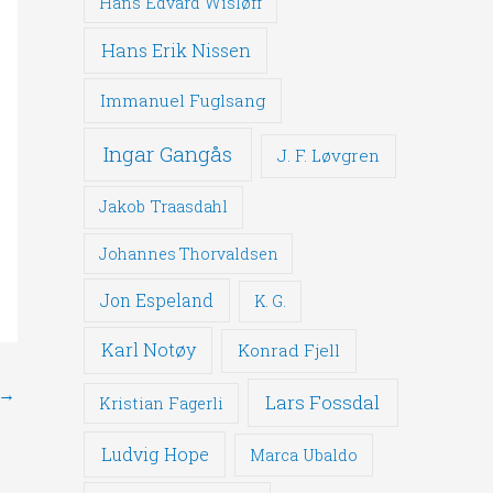
Hans Edvard Wisløff
Hans Erik Nissen
Immanuel Fuglsang
Ingar Gangås
J. F. Løvgren
Jakob Traasdahl
Johannes Thorvaldsen
Jon Espeland
K. G.
Karl Notøy
Konrad Fjell
→
Lars Fossdal
Kristian Fagerli
Ludvig Hope
Marca Ubaldo