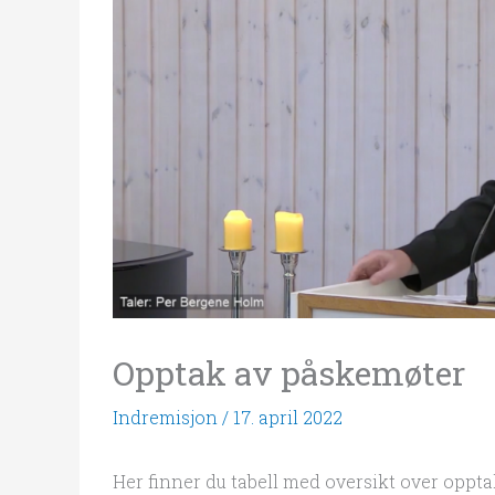
Opptak av påskemøter
Indremisjon
/
17. april 2022
Her finner du tabell med oversikt over oppt