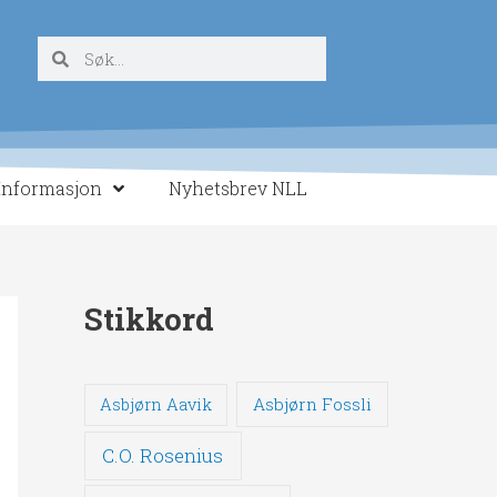
Søk
Søk
Informasjon
Nyhetsbrev NLL
Stikkord
Asbjørn Fossli
Asbjørn Aavik
C.O. Rosenius