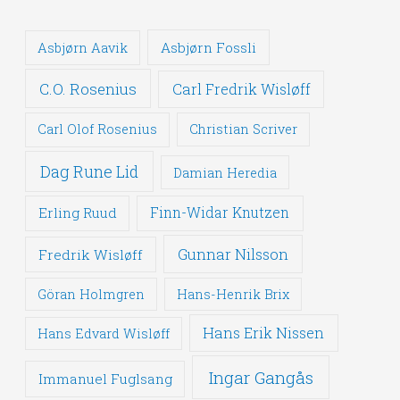
Asbjørn Fossli
Asbjørn Aavik
C.O. Rosenius
Carl Fredrik Wisløff
Carl Olof Rosenius
Christian Scriver
Dag Rune Lid
Damian Heredia
Erling Ruud
Finn-Widar Knutzen
Gunnar Nilsson
Fredrik Wisløff
Göran Holmgren
Hans-Henrik Brix
Hans Erik Nissen
Hans Edvard Wisløff
Ingar Gangås
Immanuel Fuglsang