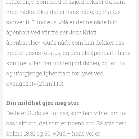
rettferdige. Som med et skjold dekker du ham
med nåde». Skjoldet er hans nåde, og Paulus
skriver til Timoteus: «Nå er denne nåde blitt
åpenbart ved vår frelser Jesu Kristi
åpenbarelse». Guds nåde som han dekker oss
med er Jesus Kristus, og den ble åpenbart i hans
komme. «Han har tilintetgjort døden, og ført liv
og uforgjengelighet fram for lyset ved
evangeliet» (2Tim 1:10).
Din mildhet gjør meg stor
Dette er Guds vei for oss, som han vitner om for
oss i sitt ord, det som er troens ord. Så står det i
Salme 18:31 og 36: «Gud – hans vei er