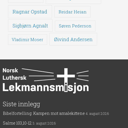
Ragnar Opstad
Reidar Heian
Sigbjørn Agnalt
Søren Pederson
Øivind Andersen
Vladimir Moser
Siste innlegg
Bibelfortelling: Kampen mot amalekittene
4. august 2026
Salme 103,10-12
3. august 2026