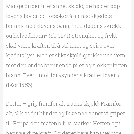
Mange griper til et annet skjold, de holder opp
lovens tavler, og forsøker å stanse «kjødets
brann» med «lovens bann, med dødens skrekk
og helvedbrann» (Sb 317:1) Strenghet og frykt
skal være kraften til å stå imot og seire over
kjødets lyst. Men et slikt skjold gir ikke noe vern
mot den ondes brennende piler og slokker ingen
brann. Tvert imot, for «syndens kraft er loven»
(1Kor 15:56).
Derfor – grip framfor alt troens skjold! Framfor
alt, slik at det blir det og ikke noe annet vi griper
til. For på den måten blir vi sterke i Herren og i
hans veldige kraft. Og det er bare hans veldige