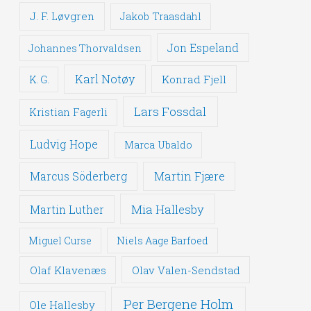
J. F. Løvgren
Jakob Traasdahl
Jon Espeland
Johannes Thorvaldsen
Karl Notøy
Konrad Fjell
K. G.
Lars Fossdal
Kristian Fagerli
Ludvig Hope
Marca Ubaldo
Martin Fjære
Marcus Söderberg
Mia Hallesby
Martin Luther
Miguel Curse
Niels Aage Barfoed
Olaf Klavenæs
Olav Valen-Sendstad
Per Bergene Holm
Ole Hallesby