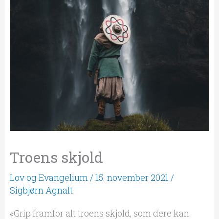
Troens skjold
Lov og Evangelium
/
15. november 2021
/
Sigbjørn Agnalt
«Grip framfor alt troens skjold, som dere kan