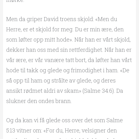
Men da griper David troens skjold: «Men du
Herre, er et skjold for meg. Du er min ære, den
som løfter opp mitt hode». Når han er vårt skjold,
dekker han oss med sin rettferdighet. Når han er
vår ære, er vår vanære tatt bort, da løfter han vårt
hode til takk og glede og frimodighet i ham. «De
så opp til ham og strålte av glede, og deres
ansikt rødmet aldri av skam» (Salme 34:6). Da
slukner den ondes brann.
Og da kan vi få glede oss over det som Salme
5:13 vitner om: «For du, Herre, velsigner den