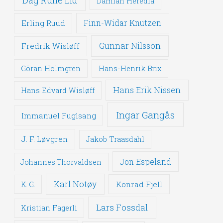
Damian Heredia
Erling Ruud
Finn-Widar Knutzen
Gunnar Nilsson
Fredrik Wisløff
Göran Holmgren
Hans-Henrik Brix
Hans Erik Nissen
Hans Edvard Wisløff
Ingar Gangås
Immanuel Fuglsang
J. F. Løvgren
Jakob Traasdahl
Jon Espeland
Johannes Thorvaldsen
Karl Notøy
Konrad Fjell
K. G.
Lars Fossdal
Kristian Fagerli