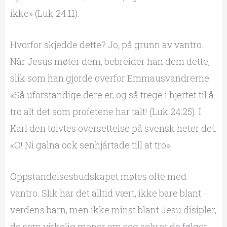
ikke» (Luk 24:11).
Hvorfor skjedde dette? Jo, på grunn av vantro.
Når Jesus møter dem, bebreider han dem dette,
slik som han gjorde overfor Emmausvandrerne:
«Så uforstandige dere er, og så trege i hjertet til å
tro alt det som profetene har talt! (Luk 24:25). I
Karl den tolvtes oversettelse på svensk heter det:
«O! Ni galna ock senhjärtade till at tro».
Oppstandelsesbudskapet møtes ofte med
vantro. Slik har det alltid vært, ikke bare blant
verdens barn, men ikke minst blant Jesu disipler,
de som virkelig mener om seg selv at de følger