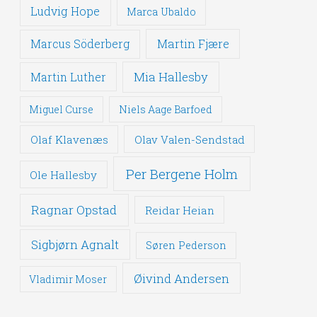
Ludvig Hope
Marca Ubaldo
Martin Fjære
Marcus Söderberg
Mia Hallesby
Martin Luther
Miguel Curse
Niels Aage Barfoed
Olaf Klavenæs
Olav Valen-Sendstad
Per Bergene Holm
Ole Hallesby
Ragnar Opstad
Reidar Heian
Sigbjørn Agnalt
Søren Pederson
Øivind Andersen
Vladimir Moser