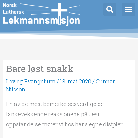
Hopp
rett
til
innholdet
Bare løst snakk
Lov og Evangelium
/
18. mai 2020
/
Gunnar
Nilsson
En av de mest bemerkelsesverdige og
tankevekkende reaksjonene på Jesu
oppstandelse møter vi hos hans egne disipler.