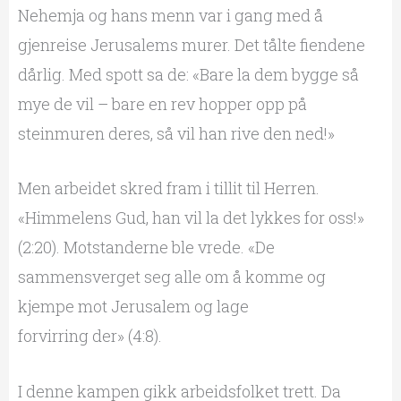
Nehemja og hans menn var i gang med å
gjenreise Jerusalems murer. Det tålte fiendene
dårlig. Med spott sa de: «Bare la dem bygge så
mye de vil – bare en rev hopper opp på
steinmuren deres, så vil han rive den ned!»
Men arbeidet skred fram i tillit til Herren.
«Himmelens Gud, han vil la det lykkes for oss!»
(2:20). Motstanderne ble vrede. «De
sammensverget seg alle om å komme og
kjempe mot Jerusalem og lage
forvirring der» (4:8).
I denne kampen gikk arbeidsfolket trett. Da