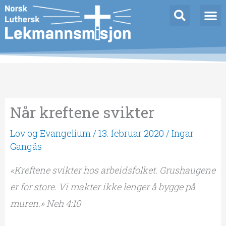
Hopp
rett
til
innholdet
Når kreftene svikter
Lov og Evangelium
/
13. februar 2020
/
Ingar
Gangås
«Kreftene svikter hos arbeidsfolket. Grushaugene
er for store. Vi makter ikke lenger å bygge på
muren.» Neh 4:10