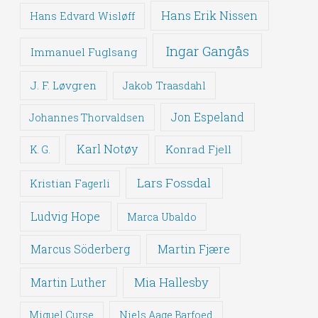
Hans Erik Nissen
Hans Edvard Wisløff
Ingar Gangås
Immanuel Fuglsang
J. F. Løvgren
Jakob Traasdahl
Jon Espeland
Johannes Thorvaldsen
Karl Notøy
Konrad Fjell
K. G.
Lars Fossdal
Kristian Fagerli
Ludvig Hope
Marca Ubaldo
Martin Fjære
Marcus Söderberg
Mia Hallesby
Martin Luther
Miguel Curse
Niels Aage Barfoed