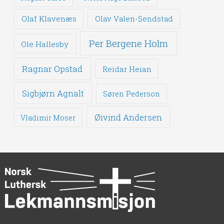
Olaf Klavenæs
Olav Valen-Sendstad
Per Bergene Holm
Ole Hallesby
Ragnar Opstad
Reidar Heian
Sigbjørn Agnalt
Søren Pederson
Øivind Andersen
Vladimir Moser