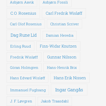
Asbjørn Fossli
Asbjørn Aavik
C.O. Rosenius
Carl Fredrik Wisløff
Carl Olof Rosenius
Christian Scriver
Dag Rune Lid
Damian Heredia
Erling Ruud
Finn-Widar Knutzen
Gunnar Nilsson
Fredrik Wisløff
Göran Holmgren
Hans-Henrik Brix
Hans Erik Nissen
Hans Edvard Wisløff
Ingar Gangås
Immanuel Fuglsang
J. F. Løvgren
Jakob Traasdahl