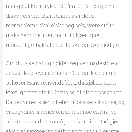
mange ulike uttrykk i 2. Tim. 3:1-5. Les gjerne
disse versene! Blant annet står det at
menneskene skal elske seg selv, være stolte,
utakknemlige, uten naturlig kjærlighet,
uforsonlige, baktalende, falske og overmodige.
Om du ikke daglig holder seg ved nådestolen
Jesus, ikke lever av hans nåde og ikke lenger
behøver Hans rensende blod, da kjølner snart
kjærligheten din til Jesus og til dine trossøsken.
Da begynner kjærligheten til oss selv å vokse, og
vi begynner å synes om at vi er noe ekstra, og
bedre enn andre. Kanskje tenker vi at Gud gjør
akkurat samme vurdering som oss i ulike ytre