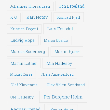
Jon Espeland
Johannes Thorvaldsen
Karl Notøy
Konrad Fjell
K. G.
Lars Fossdal
Kristian Fagerli
Ludvig Hope
Marca Ubaldo
Martin Fjære
Marcus Söderberg
Mia Hallesby
Martin Luther
Miguel Curse
Niels Aage Barfoed
Olaf Klavenæs
Olav Valen-Sendstad
Per Bergene Holm
Ole Hallesby
Ragnar Opstad
Reidar Heian