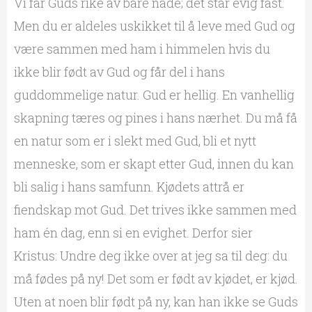
Vi får Guds rike av bare nåde; det står evig fast.
Men du er aldeles uskikket til å leve med Gud og
være sammen med ham i himmelen hvis du
ikke blir født av Gud og får del i hans
guddommelige natur. Gud er hellig. En vanhellig
skapning tæres og pines i hans nærhet. Du må få
en natur som er i slekt med Gud, bli et nytt
menneske, som er skapt etter Gud, innen du kan
bli salig i hans samfunn. Kjødets attrå er
fiendskap mot Gud. Det trives ikke sammen med
ham én dag, enn si en evighet. Derfor sier
Kristus: Undre deg ikke over at jeg sa til deg: du
må fødes på ny! Det som er født av kjødet, er kjød.
Uten at noen blir født på ny, kan han ikke se Guds