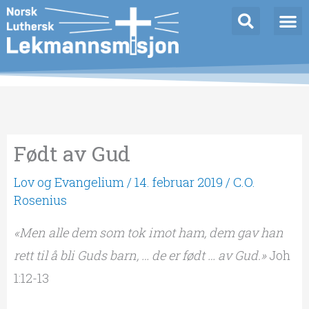
Hopp
rett
til
innholdet
Født av Gud
Lov og Evangelium
/
14. februar 2019
/
C.O.
Rosenius
«Men alle dem som tok imot ham, dem gav han
rett til å bli Guds barn, … de er født … av Gud.»
Joh
1:12-13