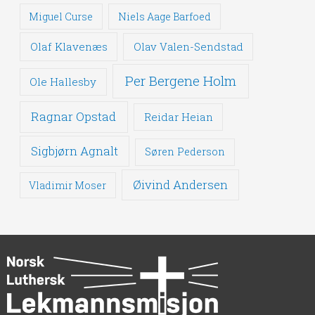
Miguel Curse
Niels Aage Barfoed
Olaf Klavenæs
Olav Valen-Sendstad
Per Bergene Holm
Ole Hallesby
Ragnar Opstad
Reidar Heian
Sigbjørn Agnalt
Søren Pederson
Øivind Andersen
Vladimir Moser