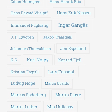
Göran Holmgren
Hans-Henrik Brix
Hans Erik Nissen
Hans Edvard Wisløff
Ingar Gangås
Immanuel Fuglsang
J. F. Løvgren
Jakob Traasdahl
Jon Espeland
Johannes Thorvaldsen
Karl Notøy
Konrad Fjell
K. G.
Lars Fossdal
Kristian Fagerli
Ludvig Hope
Marca Ubaldo
Martin Fjære
Marcus Söderberg
Mia Hallesby
Martin Luther