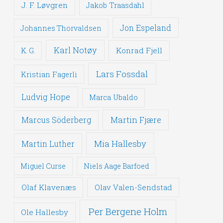
J. F. Løvgren
Jakob Traasdahl
Jon Espeland
Johannes Thorvaldsen
Karl Notøy
Konrad Fjell
K. G.
Lars Fossdal
Kristian Fagerli
Ludvig Hope
Marca Ubaldo
Martin Fjære
Marcus Söderberg
Mia Hallesby
Martin Luther
Miguel Curse
Niels Aage Barfoed
Olaf Klavenæs
Olav Valen-Sendstad
Per Bergene Holm
Ole Hallesby