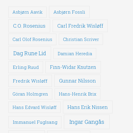
Asbjørn Fossli
Asbjørn Aavik
C.O. Rosenius
Carl Fredrik Wisløff
Carl Olof Rosenius
Christian Scriver
Dag Rune Lid
Damian Heredia
Erling Ruud
Finn-Widar Knutzen
Gunnar Nilsson
Fredrik Wisløff
Göran Holmgren
Hans-Henrik Brix
Hans Erik Nissen
Hans Edvard Wisløff
Ingar Gangås
Immanuel Fuglsang