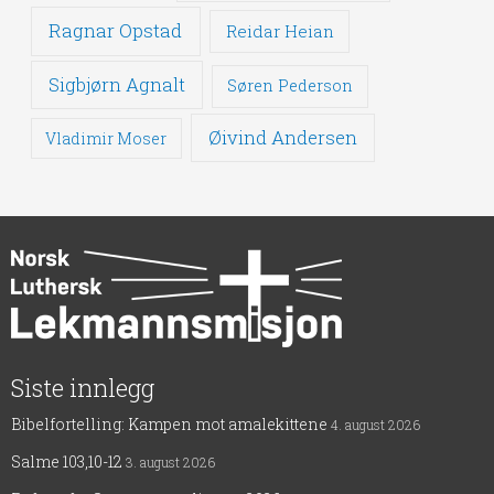
Ragnar Opstad
Reidar Heian
Sigbjørn Agnalt
Søren Pederson
Øivind Andersen
Vladimir Moser
Siste innlegg
Bibelfortelling: Kampen mot amalekittene
4. august 2026
Salme 103,10-12
3. august 2026