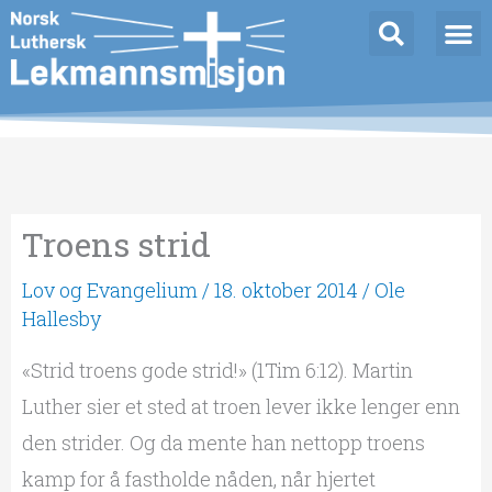
Hopp
rett
til
innholdet
Troens strid
Lov og Evangelium
/
18. oktober 2014
/
Ole
Hallesby
«Strid troens gode strid!» (1Tim 6:12). Martin
Luther sier et sted at troen lever ikke lenger enn
den strider. Og da mente han nettopp troens
kamp for å fastholde nåden, når hjertet