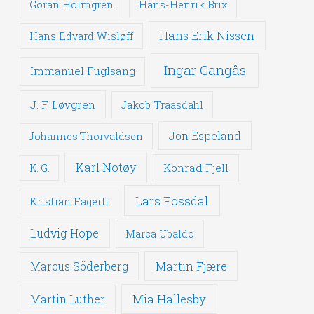
Göran Holmgren
Hans-Henrik Brix
Hans Erik Nissen
Hans Edvard Wisløff
Ingar Gangås
Immanuel Fuglsang
J. F. Løvgren
Jakob Traasdahl
Jon Espeland
Johannes Thorvaldsen
Karl Notøy
Konrad Fjell
K. G.
Lars Fossdal
Kristian Fagerli
Ludvig Hope
Marca Ubaldo
Martin Fjære
Marcus Söderberg
Mia Hallesby
Martin Luther