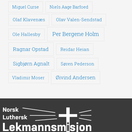
Miguel Curse
Niels Aage Barfoed
Olaf Klavenæs
Olav Valen-Sendstad
Per Bergene Holm
Ole Hallesby
Ragnar Opstad
Reidar Heian
Sigbjørn Agnalt
Søren Pederson
Øivind Andersen
Vladimir Moser