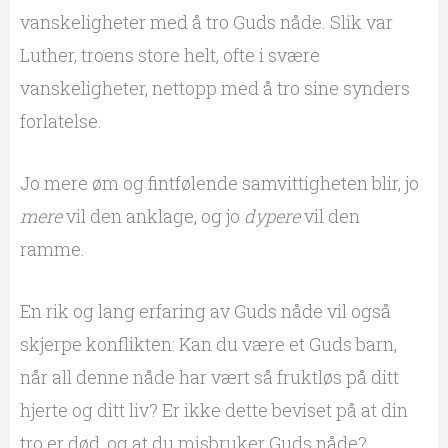
vanskeligheter med å tro Guds nåde. Slik var
Luther, troens store helt, ofte i svære
vanskeligheter, nettopp med å tro sine synders
forlatelse.
Jo mere øm og fintfølende samvittigheten blir, jo
mere
vil den anklage, og jo
dypere
vil den
ramme.
En rik og lang erfaring av Guds nåde vil også
skjerpe konflikten: Kan du være et Guds barn,
når all denne nåde har vært så fruktløs på ditt
hjerte og ditt liv? Er ikke dette beviset på at din
tro er død, og at du misbruker Guds nåde?