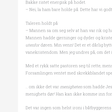
Bakke ristet energisk på hodet.
– Nei, la ham bare holde på. Dette har vi godt
Taleren holdt på:
– Mannen sa om seg selv at han var rik og ha
Mannen hadde gjerninger og dyder og kristelig
utenfor
døren. Min venn! Det er et dårlig bytt
vanekristendom. Men jeg undres på, om det
Med et rykk satte pastoren seg til rette, me
Forsamlingen ventet med skrekkblandet spe
… om ikke det var
menigheten
som hadde Jesu
menighets dør! Han kan ikke komme inn ford
Det var ingen som helst ironi i båtbyggerens 