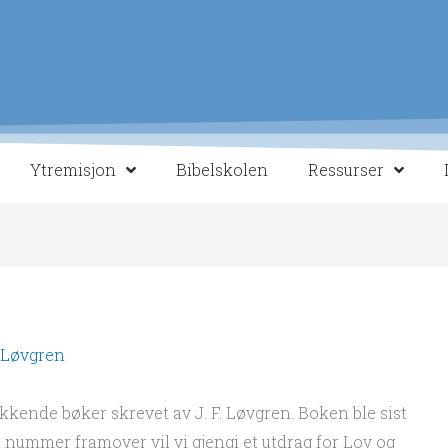
Ytremisjon
Bibelskolen
Ressurser
. Løvgren
kkende bøker skrevet av J. F. Løvgren. Boken ble sist
en nummer framover vil vi gjengi et utdrag for Lov og