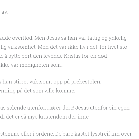
 av.
dde overflod. Men Jesus sa han var fattig og ynkelig.
 virksomhet. Men det var ikke liv i det, for livet sto
e, å bytte bort den levende Kristus for en død
 ikke var menigheten som…
ns han stirret vaktsomt opp på prekestolen.
nning på det som ville komme.
s stående utenfor. Hører dere! Jesus utenfor sin egen
i det er så mye kristendom der inne.
stemme eller i ordene. De bare kastet lysstreif inn over