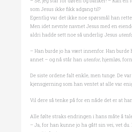
– Se, jeg står for døren og banker! – Kan en 
som Jesus ikke fikk adgang til?
Egentlig var det ikke noe spørsmål han rette
Men idet nevnte navnet Jesus med en eiendom
aldri hadde sett noe så underlig: Jesus
utenf
– Han burde jo ha vært innenfor. Han burde ha
annet – og nå står han
utenfor
, hjemløs, forn
De siste ordene falt enkle, men tunge. De var
kjensgjerning som han ventet at alle var enig
Vil dere så tenke på for en nåde det er at han
Alle følte straks endringen i hans måte å tal
– Ja, for han kunne jo ha gått sin vei, vet 