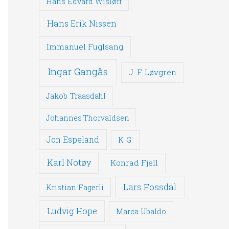
Hans Edvard Wisløff
Hans Erik Nissen
Immanuel Fuglsang
Ingar Gangås
J. F. Løvgren
Jakob Traasdahl
Johannes Thorvaldsen
Jon Espeland
K. G.
Karl Notøy
Konrad Fjell
Lars Fossdal
Kristian Fagerli
Ludvig Hope
Marca Ubaldo