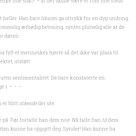
tenke noe slikt? – at det skulle være et rom noe steds
t heller. Han bare liksom ga uttrykk for en dyp undring.
melig ærbødig betoning, syntes plutselig alle at de
or
døren.
 fylt et menneskes hjerte så det ikke var plass til
ektet, utstøtt.
 uten sentimentalitet. De bare konstaterte en
e i. – – –
 er blitt
stående
der ute.
e på. Før fortalte han dem noe. Nå talte han
til
dem.
du. Han kunne ha oppgitt deg. Synder! Han kunne ha