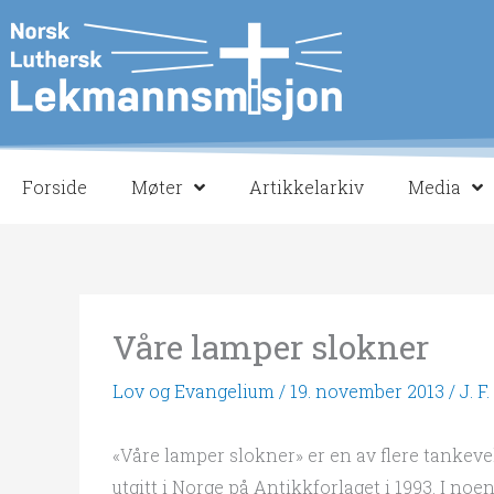
Hopp
rett
til
innholdet
Forside
Møter
Artikkelarkiv
Media
Våre lamper slokner
Lov og Evangelium
/
19. november 2013
/
J. F
«Våre lamper slokner» er en av flere tankeve
utgitt i Norge på Antikkforlaget i 1993. I no