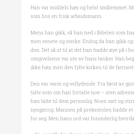
Han var middels høy og helst smålemmet. Me
som hos en frisk arbeidsmann.
Mens han gikk, så han ned i Bibelen som han
men senete og sterke. Endog da han gikk opp 
den. Det så ut til at det han hadde øye på i 
omgivelsene var ute av hans tanker. Han begy
ikke høy, men den fylte kirken til de fjernes
Den var varm og vellydende. Fra først av gj
talte som om han fortalte noe – uten adresse.
han talte til dem personlig. Noen satt og st
nysgjerrig. Mannen på prekestolen hadde e
for seg. Men hans ord var forunderlig hver