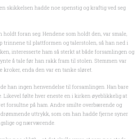
n skikkelsen hadde noe spenstig og kraftig ved seg
 holdt foran seg. Hendene som holdt den, var smale,
trinnene til plattformen og talerstolen, så han ned i
boken, interesserte ham så sterkt at både forsamlingen og
nte å tale før han rakk fram til stolen. Stemmen var
te kroker, enda den var en tanke sløret.
orde han ingen henvendelse til forsamlingen. Han bare
 Likevel følte hver eneste en i kirken øyeblikkelig at
irret forsultne på ham. Andre smilte overbærende og
t drømmende uttrykk, som om han hadde fjerne syner
dagslige og nærværende.