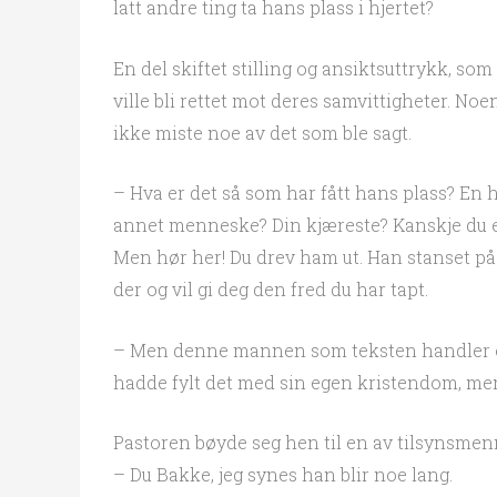
latt andre ting ta hans plass i hjertet?
En del skiftet stilling og ansiktsuttrykk, so
ville bli rettet mot deres samvittigheter. Noen
ikke miste noe av det som ble sagt.
– Hva er det så som har fått hans plass? En
annet menneske? Din kjæreste? Kanskje du er 
Men hør her! Du drev ham ut. Han stanset på
der og vil gi deg den fred du har tapt.
– Men denne mannen som teksten handler om,
hadde fylt det med sin egen kristendom, men
Pastoren bøyde seg hen til en av tilsynsmen
– Du Bakke, jeg synes han blir noe lang.