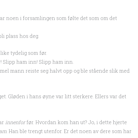
ar noen i forsamlingen som følte det som om det
bli plass hos deg.
ike tydelig som før.
! Slipp ham inn! Slipp ham inn.
mel mann reiste seg halvt opp og ble stående slik med
. Gløden i hans øyne var litt sterkere. Ellers var det
ar
innenfor
før. Hvordan kom han ut? Jo, i dette hjerte
am
. Han ble trengt utenfor. Er det noen av dere som har