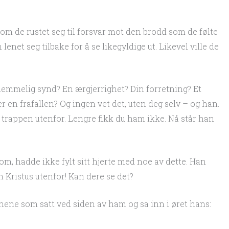
m om de rustet seg til forsvar mot den brodd som de følte
 lenet seg tilbake for å se likegyldige ut. Likevel ville de
 hemmelig synd? En ærgjerrighet? Din forretning? Et
en frafallen? Og ingen vet det, uten deg selv – og han.
 trappen utenfor. Lengre fikk du ham ikke. Nå står han
 hadde ikke fylt sitt hjerte med noe av dette. Han
 Kristus utenfor! Kan dere se det?
nene som satt ved siden av ham og sa inn i øret hans: