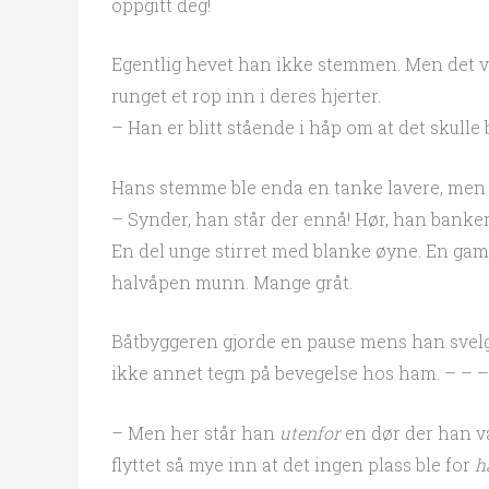
oppgitt deg!
Egentlig hevet han ikke stemmen. Men det v
runget et rop inn i deres hjerter.
– Han er blitt stående i håp om at det skulle 
Hans stemme ble enda en tanke lavere, men l
– Synder, han står der ennå! Hør, han banker
En del unge stirret med blanke øyne. En gam
halvåpen munn. Mange gråt.
Båtbyggeren gjorde en pause mens han svelget
ikke annet tegn på bevegelse hos ham. – – –
– Men her står han
utenfor
en dør der han v
flyttet så mye inn at det ingen plass ble for
h