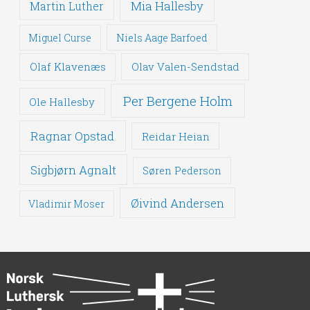
Mia Hallesby
Martin Luther
Miguel Curse
Niels Aage Barfoed
Olaf Klavenæs
Olav Valen-Sendstad
Per Bergene Holm
Ole Hallesby
Ragnar Opstad
Reidar Heian
Sigbjørn Agnalt
Søren Pederson
Øivind Andersen
Vladimir Moser