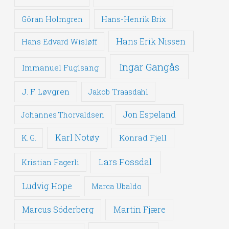
Göran Holmgren
Hans-Henrik Brix
Hans Erik Nissen
Hans Edvard Wisløff
Ingar Gangås
Immanuel Fuglsang
J. F. Løvgren
Jakob Traasdahl
Jon Espeland
Johannes Thorvaldsen
Karl Notøy
Konrad Fjell
K. G.
Lars Fossdal
Kristian Fagerli
Ludvig Hope
Marca Ubaldo
Martin Fjære
Marcus Söderberg