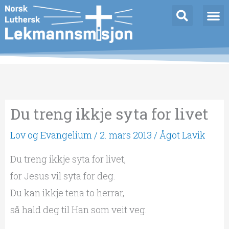
Hopp
rett
til
innholdet
Du treng ikkje syta for livet
Lov og Evangelium
/
2. mars 2013
/
Ågot Lavik
Du treng ikkje syta for livet,
for Jesus vil syta for deg.
Du kan ikkje tena to herrar,
så hald deg til Han som veit veg.