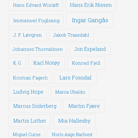
Hans Erik Nissen
Hans Edvard Wisløff
Ingar Gangås
Immanuel Fuglsang
J. F. Løvgren
Jakob Traasdahl
Jon Espeland
Johannes Thorvaldsen
Karl Notøy
Konrad Fjell
K. G.
Lars Fossdal
Kristian Fagerli
Ludvig Hope
Marca Ubaldo
Martin Fjære
Marcus Söderberg
Mia Hallesby
Martin Luther
Miguel Curse
Niels Aage Barfoed