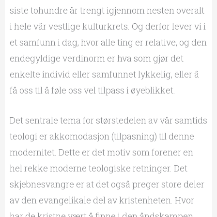
siste tohundre år trengt igjennom nesten overalt
i hele vår vestlige kulturkrets. Og derfor lever vi i
et samfunn i dag, hvor alle ting er relative, og den
endegyldige verdinorm er hva som gjør det
enkelte individ eller samfunnet lykkelig, eller å
få oss til å føle oss vel tilpass i øyeblikket.
Det sentrale tema for størstedelen av vår samtids
teologi er akkomodasjon (tilpasning) til denne
modernitet. Dette er det motiv som forener en
hel rekke moderne teologiske retninger. Det
skjebnesvangre er at det også preger store deler
av den evangelikale del av kristenheten. Hvor
har de kristne vært å finne i den åndskampen