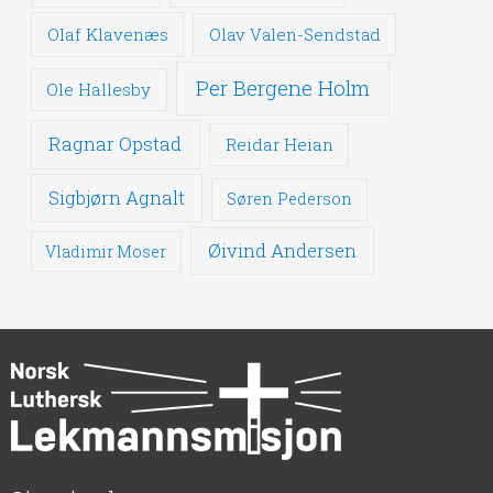
Olaf Klavenæs
Olav Valen-Sendstad
Per Bergene Holm
Ole Hallesby
Ragnar Opstad
Reidar Heian
Sigbjørn Agnalt
Søren Pederson
Øivind Andersen
Vladimir Moser