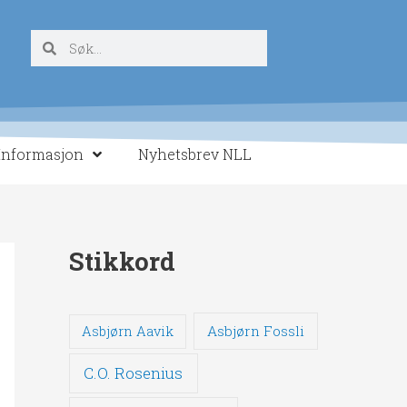
Søk
Søk
Informasjon
Nyhetsbrev NLL
Stikkord
Asbjørn Fossli
Asbjørn Aavik
C.O. Rosenius