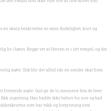
n ble den Paulus som ikke ville vite av noe annet enn
us en skarp beskrivelse av sann åndelighet, kors og
g liv i bønn. Begge vet at Herren er i sitt tempel, og der
orlig møte. Slik blir det alltid når en synder skal frem
et frelsende møte. Gud gir de to mennene hva de hver
e fikk ingenting. Han hadde ikke behov for noe og bad
aodikeakristne som har takk og lovprisning som