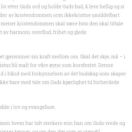
liv etter Guds ord og holde Guds bud, å leve hellig og si
sider av kristendommen som ikkekristne umiddelbart
de mener kristendommen skal være hvis den skal tiltale
t av harmoni, overflod, frihet og glede.
set gjenvinner sin kraft mellom oss. Skal det skje, må – i
istus bli malt for våre øyne som korsfestet. Denne
nd i hånd med forkynnelsen av det budskap som skaper
 ikke bare med tale om Guds kjærlighet til forherdede
både i lov og evangelium.
, men hvem har talt sterkere enn han om Guds vrede og
skjærer tenner, og om den dør som er stengt?