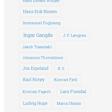
Hans Edvard Wisløff
Hans Erik Nissen
Immanuel Fuglsang
Ingar Gangås
J. F. Løvgren
Jakob Traasdahl
Johannes Thorvaldsen
Jon Espeland
K. G.
Karl Notøy
Konrad Fjell
Lars Fossdal
Kristian Fagerli
Ludvig Hope
Marca Ubaldo