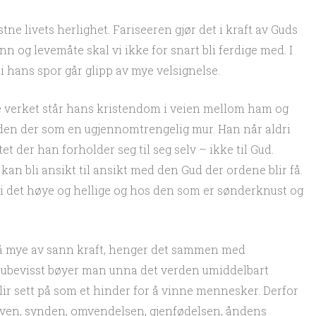
tne livets herlighet. Fariseeren gjør det i kraft av Guds
bønn og levemåte skal vi ikke for snart bli ferdige med. I
 i hans spor går glipp av mye velsignelse.
elve verket står hans kristendom i veien mellom ham og
år den der som en ugjennomtrengelig mur. Han når aldri
et der han forholder seg til seg selv – ikke til Gud.
 kan bli ansikt til ansikt med den Gud der ordene blir få.
i det høye og hellige og hos den som er sønderknust og
så mye av sann kraft, henger det sammen med
r ubevisst bøyer man unna det verden umiddelbart
lir sett på som et hinder for å vinne mennesker. Derfor
ven, synden, omvendelsen, gjenfødelsen, åndens