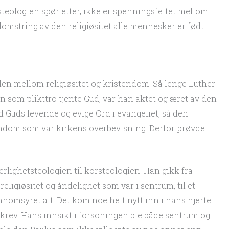
etsteologien spør etter, ikke er spenningsfeltet mellom
lomstring av den religiøsitet alle mennesker er født
ellen mellom religiøsitet og kristendom. Så lenge Luther
som plikttro tjente Gud, var han aktet og æret av den
d Guds levende og evige Ord i evangeliet, så den
tendom som var kirkens overbevisning. Derfor prøvde
herlighetsteologien til korsteologien. Han gikk fra
religiøsitet og åndelighet som var i sentrum, til et
ennomsyret alt. Det kom noe helt nytt inn i hans hjerte
 skrev. Hans innsikt i forsoningen ble både sentrum og