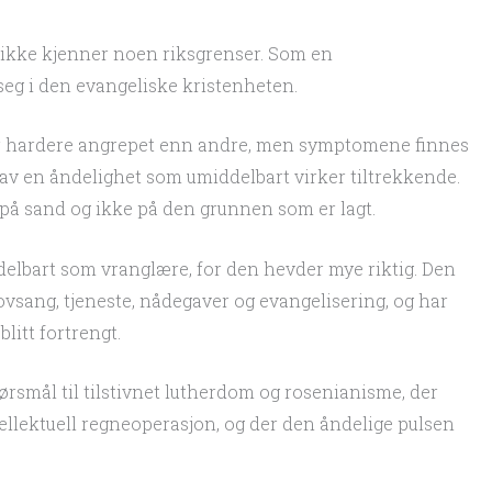
 ikke kjenner noen riksgrenser. Som en
eg i den evangeliske kristenheten.
er hardere angrepet enn andre, men symptomene finnes
 av en åndelighet som umiddelbart virker tiltrekkende.
r på sand og ikke på den grunnen som er lagt.
elbart som vranglære, for den hevder mye riktig. Den
lovsang, tjeneste, nådegaver og evangelisering, og har
litt fortrengt.
ørsmål til tilstivnet lutherdom og rosenianisme, der
ellektuell regneoperasjon, og der den åndelige pulsen