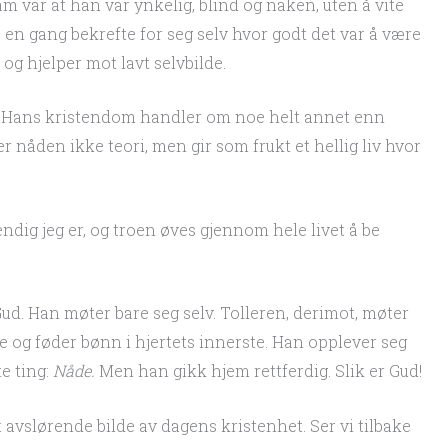
 var at han var ynkelig, blind og naken, uten å vite
 en gang bekrefte for seg selv hvor godt det var å være
og hjelper mot lavt selvbilde.
n. Hans kristendom handler om noe helt annet enn
 nåden ikke teori, men gir som frukt et hellig liv hvor
endig jeg er, og troen øves gjennom hele livet å be
ud. Han møter bare seg selv. Tolleren, derimot, møter
e og føder bønn i hjertets innerste. Han opplever seg
e ting:
Nåde.
Men han gikk hjem rettferdig. Slik er Gud!
 avslørende bilde av dagens kristenhet. Ser vi tilbake