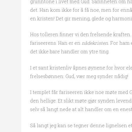
grunntone i livet med Gud. Sannheten om ham
det. Han kom ikke for å få noe, men for ennå
en kristen! Det gir mening, glede og harmoni 
Hos tolleren finner vi den frelsende krafte
fariseerens. Han er en
nådekristen.
For ham er
det ikke bare handler om ytre ting.
I et sant kristenliv åpnes øynene for hvor el
frelsesbønnen: Gud, vær meg synder nådig!
I templet får fariseeren ikke noe møte med G
den hellige. Et slikt møte gjør synden levend
selv så langt nede at alt handler om en enest
Så langt jeg kan se tegner denne lignelsen et