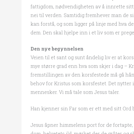
fattigdom, nødvendigheten av å innrette sitt 
nei til verden. Samtidig fremhever man de 
kan forstå, og som ligger på linje med hva 
dem. Den skal hjelpe inn i et liv som er prege
Den nye begynnelsen
Veien til et sant og sunt åndelig liv er at kor
mye større grad enn hva som skjer i dag – Kr
fremstillingen av den korsfestede må gå hå
behov for Kristus som korsfestet. Det nytter
mennesker. Vi må tale som Jesus taler.
Han kjenner sin Far som er ett med sitt Ord 
Jesus åpner himmelens port for de fortapte
dom, helvetets ild, mørket der de gråter og 