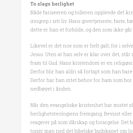
To slags herlighet
Både fariseeren og tolleren opplevde det kris
inngrep i sitt liv. Hans givertjeneste, faste, 
dette er han et forbilde, og den som ikke går
Likevel er det noe som er helt galt; for i s
Jesus. Uten at han selv er klar over det, st
fram til Gud. Hans kristendom er en religiøsit
Derfor blir han aldri så fortapt som han bare
Derfor har han intet behov for ham som bor 
nedbøyet i ånden.
Når den evangeliske kristenhet har mistet 
herlighetsteologiens fremgang. Bevisst elle
reagerer på som dårskap og forargelse. Det b
toner man ned det bibelske budskapet om lo