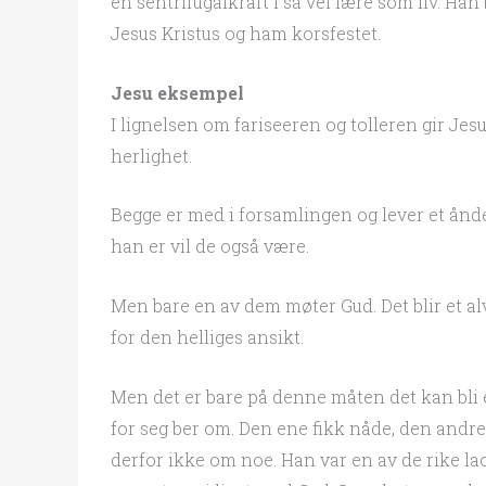
en sentrifugalkraft i så vel lære som liv. Ha
Jesus Kristus og ham korsfestet.
Jesu eksempel
I lignelsen om fariseeren og tolleren gir Jes
herlighet.
Begge er med i forsamlingen og lever et åndeli
han er vil de også være.
Men bare en av dem møter Gud. Det blir et alv
for den helliges ansikt.
Men det er bare på denne måten det kan bli 
for seg ber om. Den ene fikk nåde, den andr
derfor ikke om noe. Han var en av de rike l