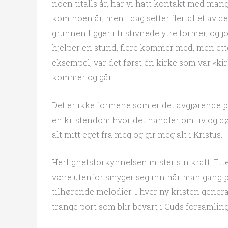
noen titalls år, har vi hatt kontakt med mang
kom noen år, men i dag setter flertallet av 
grunnen ligger i tilstivnede ytre former, og
hjelper en stund, flere kommer med, men ette
eksempel, var det først én kirke som var «kir
kommer og går.
Det er ikke formene som er det avgjørende pro
en kristendom hvor det handler om liv og død
alt mitt eget fra meg og gir meg alt i Kristus.
Herlighetsforkynnelsen mister sin kraft. Ette
være utenfor smyger seg inn når man gang 
tilhørende melodier. I hver ny kristen gene
trange port som blir bevart i Guds forsamling.