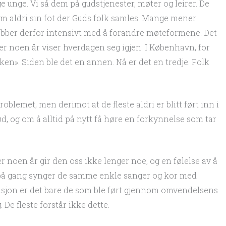
e unge. Vi så dem på gudstjenester, møter og leirer. De
dem aldri sin fot der Guds folk samles. Mange mener
 jobber derfor intensivt med å forandre møteformene. Det
r noen år viser hverdagen seg igjen. I København, for
ken». Siden ble det en annen. Nå er det en tredje. Folk
blemet, men derimot at de fleste aldri er blitt ført inn i
, og om å alltid på nytt få høre en forkynnelse som tar
r noen år gir den oss ikke lenger noe, og en følelse av å
på gang synger de samme enkle sanger og kor med
rasjon er det bare de som ble ført gjennom omvendelsens
 De fleste forstår ikke dette.