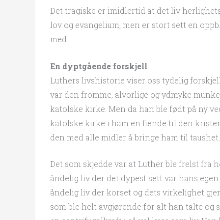
Det tragiske er imidlertid at det liv herligh
lov og evangelium, men er stort sett en oppb
med.
En dyptgående forskjell
Luthers livshistorie viser oss tydelig forskj
var den fromme, alvorlige og ydmyke munken 
katolske kirke. Men da han ble født på ny ve
katolske kirke i ham en fiende til den kris
den med alle midler å bringe ham til taushet.
Det som skjedde var at Luther ble frelst fra 
åndelig liv der det dypest sett var hans egen 
åndelig liv der korset og dets virkelighet gj
som ble helt avgjørende for alt han talte og