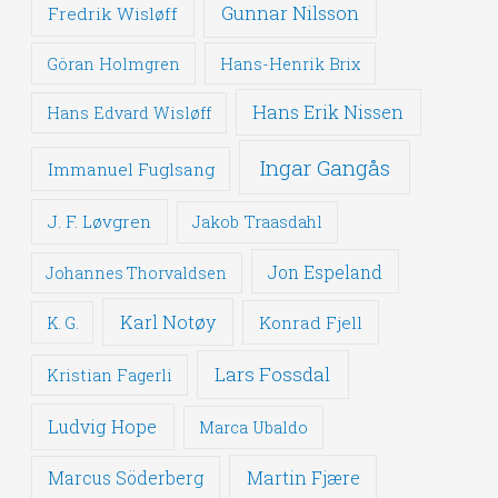
Gunnar Nilsson
Fredrik Wisløff
Göran Holmgren
Hans-Henrik Brix
Hans Erik Nissen
Hans Edvard Wisløff
Ingar Gangås
Immanuel Fuglsang
J. F. Løvgren
Jakob Traasdahl
Jon Espeland
Johannes Thorvaldsen
Karl Notøy
Konrad Fjell
K. G.
Lars Fossdal
Kristian Fagerli
Ludvig Hope
Marca Ubaldo
Martin Fjære
Marcus Söderberg