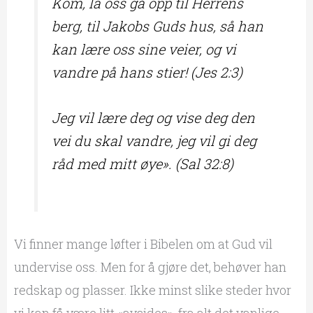
Kom, la oss gå opp til Herrens
berg, til Jakobs Guds hus, så han
kan lære oss sine veier, og vi
vandre på hans stier! (Jes 2:3)
Jeg vil lære deg og vise deg den
vei du skal vandre, jeg vil gi deg
råd med mitt øye». (Sal 32:8)
Vi finner mange løfter i Bibelen om at Gud vil
undervise oss. Men for å gjøre det, behøver han
redskap og plasser. Ikke minst slike steder hvor
vi kan få være litt «avsides», fra alt det vanlige