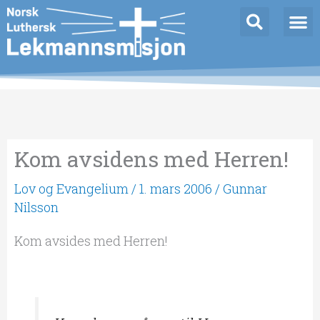
Hopp
rett
til
innholdet
Kom avsidens med Herren!
Lov og Evangelium
/
1. mars 2006
/
Gunnar
Nilsson
Kom avsides med Herren!