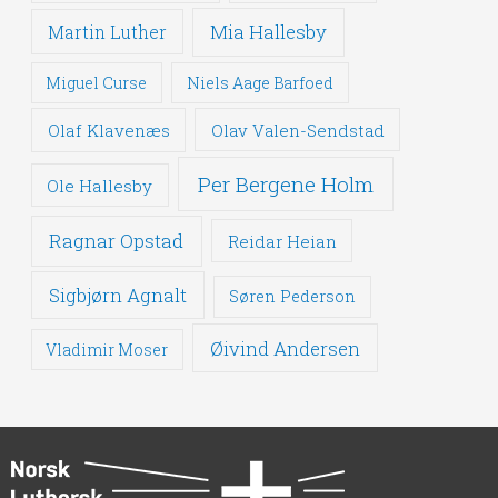
Mia Hallesby
Martin Luther
Miguel Curse
Niels Aage Barfoed
Olaf Klavenæs
Olav Valen-Sendstad
Per Bergene Holm
Ole Hallesby
Ragnar Opstad
Reidar Heian
Sigbjørn Agnalt
Søren Pederson
Øivind Andersen
Vladimir Moser