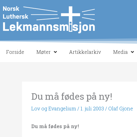
Hopp
rett
til
innholdet
Forside
Møter
Artikkelarkiv
Media
Du må fødes på ny!
Lov og Evangelium
/
1. juli 2003
/
Olaf Gjone
Du må fødes på ny!