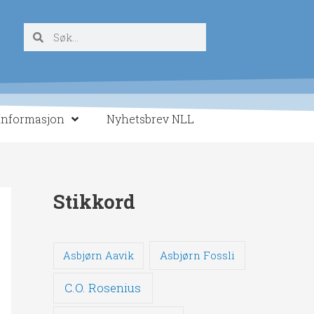
Søk
Søk
Informasjon
Nyhetsbrev NLL
Stikkord
Asbjørn Fossli
Asbjørn Aavik
C.O. Rosenius