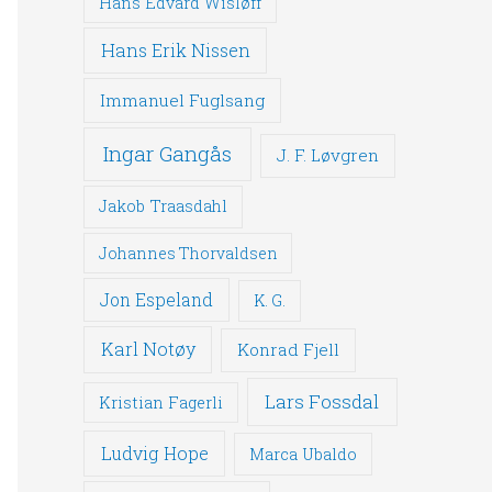
Hans Edvard Wisløff
Hans Erik Nissen
Immanuel Fuglsang
Ingar Gangås
J. F. Løvgren
Jakob Traasdahl
Johannes Thorvaldsen
Jon Espeland
K. G.
Karl Notøy
Konrad Fjell
Lars Fossdal
Kristian Fagerli
Ludvig Hope
Marca Ubaldo