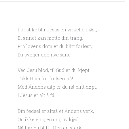
For slike blir Jesus en virkelig trøst,
Ei annet kan mette din trang.
Fra lovens dom er du blitt forløst,
Du synger den nye sang.
Ved Jesu blod, til Gud er du kjøpt.
Takk Ham for frelsen nå!
Med Åndens dåp er du nå blitt døpt.
I Jesus er alt å få!
Din fødsel er altså et Åndens verk,
Og ikke en gjerning av kjød.
Nå har du blitt i Herren sterk,