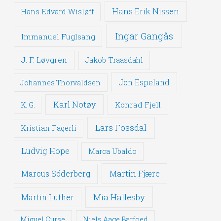
Hans Erik Nissen
Hans Edvard Wisløff
Ingar Gangås
Immanuel Fuglsang
J. F. Løvgren
Jakob Traasdahl
Jon Espeland
Johannes Thorvaldsen
Karl Notøy
Konrad Fjell
K. G.
Lars Fossdal
Kristian Fagerli
Ludvig Hope
Marca Ubaldo
Martin Fjære
Marcus Söderberg
Mia Hallesby
Martin Luther
Miguel Curse
Niels Aage Barfoed