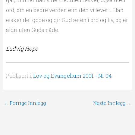
går, minner han sine medmennesker, også uten
ord, om en bedre verden enn den vi lever i. Han
elsker det gode og gir Gud æren i ord og liv, og er
aldri uten Guds nåde.
Ludvig Hope
Publisert i:
Lov og Evangelium 2001 - Nr 04
←
Forrige Innlegg
Neste Innlegg
→