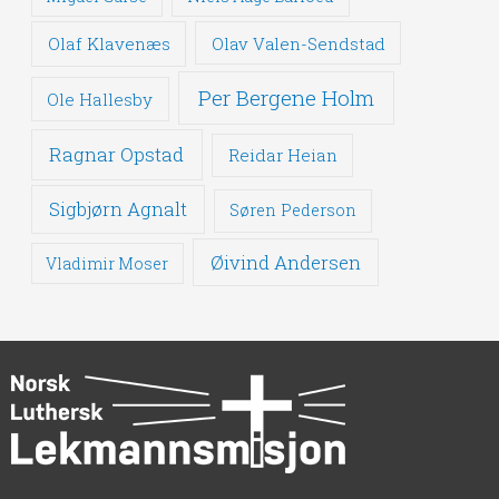
Olaf Klavenæs
Olav Valen-Sendstad
Per Bergene Holm
Ole Hallesby
Ragnar Opstad
Reidar Heian
Sigbjørn Agnalt
Søren Pederson
Øivind Andersen
Vladimir Moser