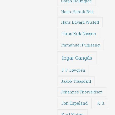
Göran Holmgren
Hans-Henrik Brix
Hans Edvard Wisløff
Hans Erik Nissen
Immanuel Fuglsang
Ingar Gangås
J. F. Løvgren
Jakob Traasdahl
Johannes Thorvaldsen
Jon Espeland
K. G.
Karl Notøy