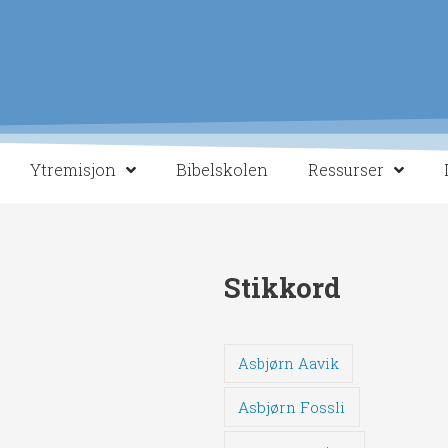
Ytremisjon
Bibelskolen
Ressurser
Stikkord
Asbjørn Aavik
Asbjørn Fossli