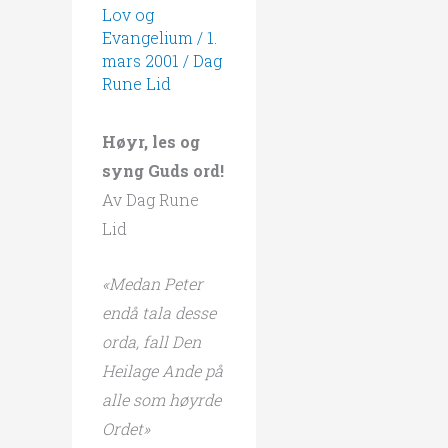
Lov og
Evangelium
/
1.
mars 2001
/
Dag
Rune Lid
Høyr, les og
syng Guds ord!
Av Dag Rune
Lid
«Medan Peter
endå tala desse
orda, fall Den
Heilage Ande på
alle som høyrde
Ordet»