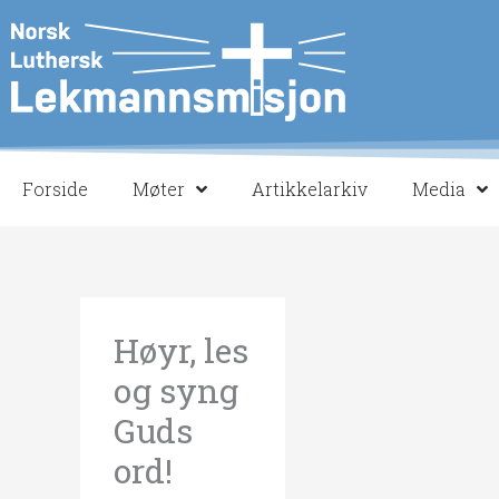
Hopp
rett
til
innholdet
Forside
Møter
Artikkelarkiv
Media
Høyr, les
og syng
Guds
ord!