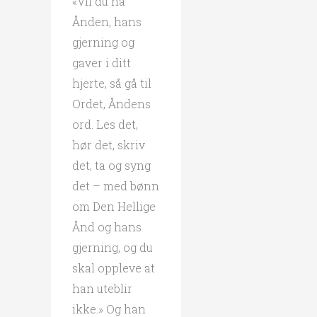
«Vil du ha
Ånden, hans
gjerning og
gaver i ditt
hjerte, så gå til
Ordet, Åndens
ord. Les det,
hør det, skriv
det, ta og syng
det – med bønn
om Den Hellige
Ånd og hans
gjerning, og du
skal oppleve at
han uteblir
ikke.» Og han