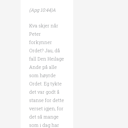
(Apg 10:44)A
Kva skjer når
Peter
forkynner
Ordet? Jau, då
fall Den Heilage
Ande på alle
som høyrde
Ordet. Eg tykte
det var godt å
stanse for dette
verset igjen, for
det så mange
som i dag har