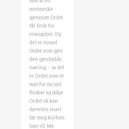
seie at eit
menneske
gjennom Ordet
får bruk for
evangeliet. Og
det er einast
Ordet som gjev
den gjenfødde
næring, – ja det
er Ordet som er
mat for mi sjel.
Brukar eg ikkje
Ordet så kan
djevelen snart
før meg korhen
han vil. Me