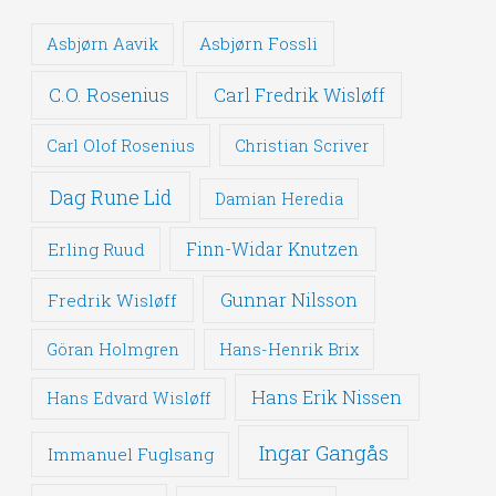
Asbjørn Fossli
Asbjørn Aavik
C.O. Rosenius
Carl Fredrik Wisløff
Carl Olof Rosenius
Christian Scriver
Dag Rune Lid
Damian Heredia
Erling Ruud
Finn-Widar Knutzen
Gunnar Nilsson
Fredrik Wisløff
Göran Holmgren
Hans-Henrik Brix
Hans Erik Nissen
Hans Edvard Wisløff
Ingar Gangås
Immanuel Fuglsang