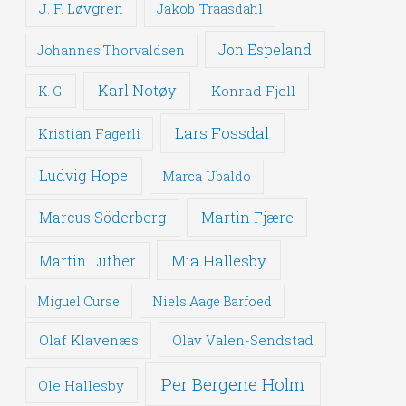
J. F. Løvgren
Jakob Traasdahl
Jon Espeland
Johannes Thorvaldsen
Karl Notøy
Konrad Fjell
K. G.
Lars Fossdal
Kristian Fagerli
Ludvig Hope
Marca Ubaldo
Martin Fjære
Marcus Söderberg
Mia Hallesby
Martin Luther
Miguel Curse
Niels Aage Barfoed
Olaf Klavenæs
Olav Valen-Sendstad
Per Bergene Holm
Ole Hallesby