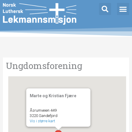
Hopp
rett
til
innholdet
Ungdomsforening
Marte og Kristian Fjære
Åsrumveien 449
3220 Sandefjord
Vis i større kart