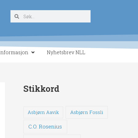
Søk
Søk
Informasjon
Nyhetsbrev NLL
Stikkord
Asbjørn Fossli
Asbjørn Aavik
C.O. Rosenius