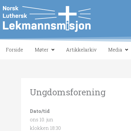
Hopp
rett
til
innholdet
Forside
Møter
Artikkelarkiv
Media
Ungdomsforening
Dato/tid
ons 10. jun
klokken 18:30