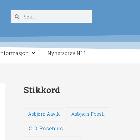
Søk
Søk
Informasjon
Nyhetsbrev NLL
Stikkord
Asbjørn Fossli
Asbjørn Aavik
C.O. Rosenius