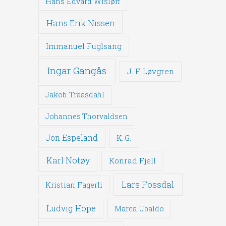
Hans Edvard Wisløff
Hans Erik Nissen
Immanuel Fuglsang
Ingar Gangås
J. F. Løvgren
Jakob Traasdahl
Johannes Thorvaldsen
Jon Espeland
K. G.
Karl Notøy
Konrad Fjell
Lars Fossdal
Kristian Fagerli
Ludvig Hope
Marca Ubaldo