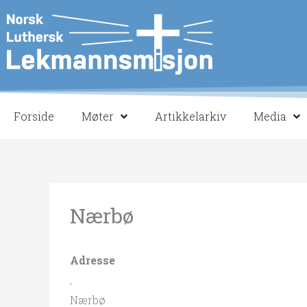
Hopp
rett
til
innholdet
Forside
Møter
Artikkelarkiv
Media
Nærbø
Adresse
,
Nærbø