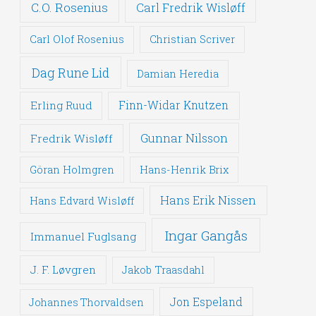
C.O. Rosenius
Carl Fredrik Wisløff
Carl Olof Rosenius
Christian Scriver
Dag Rune Lid
Damian Heredia
Erling Ruud
Finn-Widar Knutzen
Gunnar Nilsson
Fredrik Wisløff
Göran Holmgren
Hans-Henrik Brix
Hans Erik Nissen
Hans Edvard Wisløff
Ingar Gangås
Immanuel Fuglsang
J. F. Løvgren
Jakob Traasdahl
Jon Espeland
Johannes Thorvaldsen