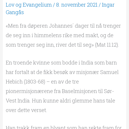
Lov og Evangelium
/
8. november 2021
/
Ingar
Gangås
«Men fra døperen Johannes´ dager til nå trenger
de seg inn i himmelens rike med makt, og de
som trenger seg inn, river det til seg» (Mat 11:12).
En troende kvinne som bodde i India som barn
har fortalt at de fikk besøk av misjonær Samuel
Hebich (1803-68) – en av de tre
pionermisjonærene fra Baselmisjonen til Sør-
Vest India. Hun kunne aldri glemme hans tale
over dette verset.
Han trakk fram en blyant som han rekte fram for