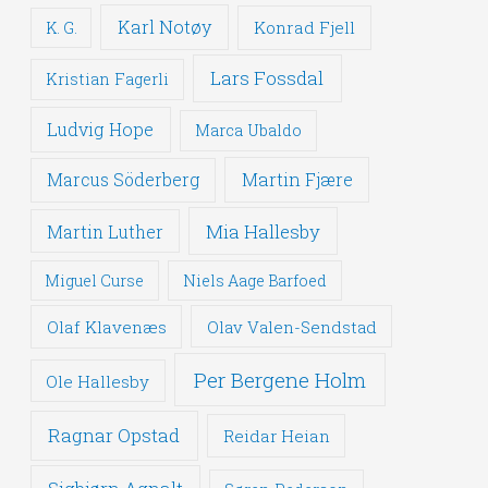
Karl Notøy
Konrad Fjell
K. G.
Lars Fossdal
Kristian Fagerli
Ludvig Hope
Marca Ubaldo
Martin Fjære
Marcus Söderberg
Mia Hallesby
Martin Luther
Miguel Curse
Niels Aage Barfoed
Olaf Klavenæs
Olav Valen-Sendstad
Per Bergene Holm
Ole Hallesby
Ragnar Opstad
Reidar Heian