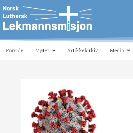
Hopp
rett
til
innholdet
Forside
Møter
Artikkelarkiv
Media