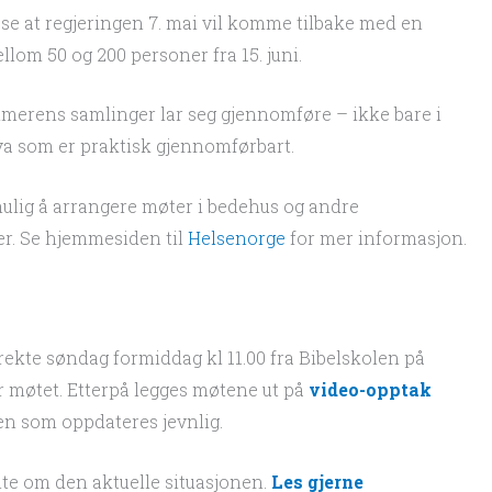
e at regjeringen 7. mai vil komme tilbake med en
om 50 og 200 personer fra 15. juni.
merens samlinger lar seg gjennomføre – ikke bare i
 hva som er praktisk gjennomførbart.
 mulig å arrangere møter i bedehus og andre
er. Se hjemmesiden til
Helsenorge
for mer informasjon.
rekte søndag formiddag kl 11.00 fra Bibelskolen på
 møtet. Etterpå legges møtene ut på
video-opptak
n som oppdateres jevnlig.
lte om den aktuelle situasjonen.
Les gjerne