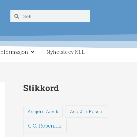
Søk
Søk
Informasjon
Nyhetsbrev NLL
Stikkord
Asbjørn Fossli
Asbjørn Aavik
C.O. Rosenius