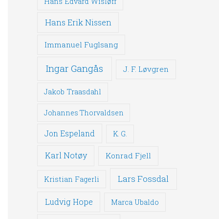
Hans Edvard Wisløff
Hans Erik Nissen
Immanuel Fuglsang
Ingar Gangås
J. F. Løvgren
Jakob Traasdahl
Johannes Thorvaldsen
Jon Espeland
K. G.
Karl Notøy
Konrad Fjell
Lars Fossdal
Kristian Fagerli
Ludvig Hope
Marca Ubaldo