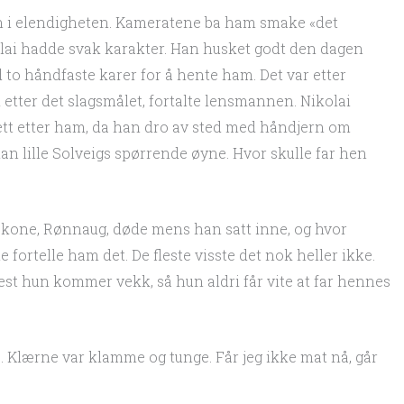
nn i elendigheten. Kameratene ba ham smake «det
kolai hadde svak karakter. Han husket godt den dagen
 håndfaste karer for å hente ham. Det var etter
 etter det slagsmålet, fortalte lensmannen. Nikolai
tt etter ham, da han dro av sted med håndjern om
 lille Solveigs spørrende øyne. Hvor skulle far hen
 kone, Rønnaug, døde mens han satt inne, og hvor
le fortelle ham det. De fleste visste det nok heller ikke.
est hun kommer vekk, så hun aldri får vite at far hennes
s. Klærne var klamme og tunge. Får jeg ikke mat nå, går