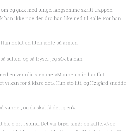
n om og gikk med tunge, langsomme skritt trappen
ikk han ikke noe der, dro han like ned til Kalle. For han
 Hun holdt en liten jente på armen.
 så sulten, og så fryser jeg så», ba han.
uen med en vennlig stemme. «Mannen min har fått
t vi kan for å klare det». Hun sto litt, og Høigård snudde
å vannet, og du skal få det igjen’».
t ble gjort i stand. Det var brød, smør og kaffe. «Noe