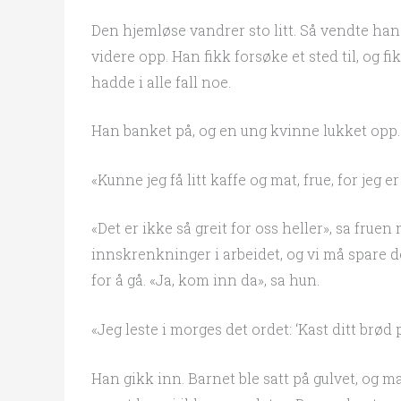
Den hjemløse vandrer sto litt. Så vendte ha
videre opp. Han fikk forsøke et sted til, og f
hadde i alle fall noe.
Han banket på, og en ung kvinne lukket opp.
«Kunne jeg få litt kaffe og mat, frue, for jeg er
«Det er ikke så greit for oss heller», sa fr
innskrenkninger i arbeidet, og vi må spare de
for å gå. «Ja, kom inn da», sa hun.
«Jeg leste i morges det ordet: ‘Kast ditt brød p
Han gikk inn. Barnet ble satt på gulvet, og ma