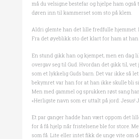
må du velsigne bestefar og hjelpe ham også t
døren inn til kammerset som sto på klem.
Aldri glemte han det lille fredfulle hjemmet
Fra det øyeblikk sto det klart for ham at ha
En stund gikk han og kjempet, men en dag lik
overgav seg til Gud. Hvordan det gikk til, vet 
som et lykkelig Guds barn. Det var ikke så l
bekymret var han for at han ikke skulle bli si
Men med gammel og sprukken røst sang han 
«Herligste navn som er uttalt på jord: Jesus! J
Et par ganger hadde han vært oppom det lille
for å få hjelp når fristelsene ble for store. M
som få. Lite eller intet fikk de unge vite om de