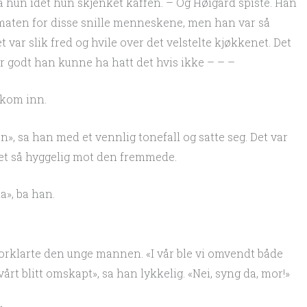
sa hun idet hun skjenket kaffen. – Og Høigård spiste. Han
 maten for disse snille menneskene, men han var så
t var slik fred og hvile over det velstelte kjøkkenet. Det
 godt han kunne ha hatt det hvis ikke – – –
 kom inn.
n», sa han med et vennlig tonefall og satte seg. Det var
et så hyggelig mot den fremmede.
a», ba han.
, forklarte den unge mannen. «I vår ble vi omvendt både
rt blitt omskapt», sa han lykkelig. «Nei, syng da, mor!»