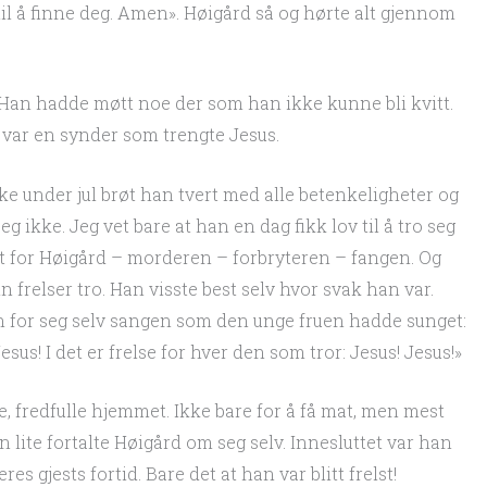
il å finne deg. Amen». Høigård så og hørte alt gjennom
. Han hadde møtt noe der som han ikke kunne bli kvitt.
n var en synder som trengte Jesus.
e under jul brøt han tvert med alle betenkeligheter og
jeg ikke. Jeg vet bare at han en dag fikk lov til å tro seg
ett for Høigård – morderen – forbryteren – fangen. Og
n frelser tro. Han visste best selv hvor svak han var.
for seg selv sangen som den unge fruen hadde sunget:
esus! I det er frelse for hver den som tror: Jesus! Jesus!»
, fredfulle hjemmet. Ikke bare for å få mat, men mest
en lite fortalte Høigård om seg selv. Innesluttet var han
res gjests fortid. Bare det at han var blitt frelst!