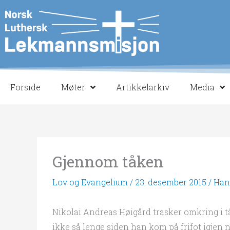
Hopp
rett
til
innholdet
Forside
Møter
Artikkelarkiv
Media
Gjennom tåken
Lov og Evangelium
/
23. desember 2015
/
Han
Nikolai Andreas Høigård trasker omkring i tå
ikke så lenge siden han kom på frifot igjen n