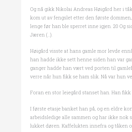
Og nå gikk Nikolai Andreas Høigård her i tå
kom ut av fengslet etter den første dommen, 
lenge før han ble sperret inne igjen. 20 Og 
Jæren (…).
Høigård visste at hans gamle mor levde enn
han hadde ikke sett henne siden han var ga
ganger hadde han vært ved porten til gamle
verre når hun fikk se ham slik. Nå var hun ve
Foran en stor leiegård stanset han. Han fikk 
I første etasje banket han på, og en eldre kon
arbeidsledige alle sammen og har ikke nok se
lukket døren. Kaffelukten innefra og tåken 