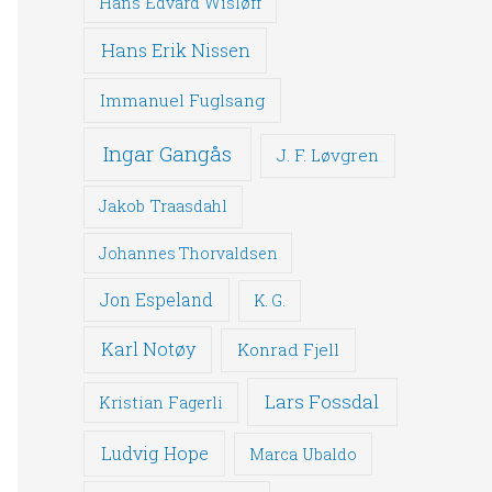
Hans Edvard Wisløff
Hans Erik Nissen
Immanuel Fuglsang
Ingar Gangås
J. F. Løvgren
Jakob Traasdahl
Johannes Thorvaldsen
Jon Espeland
K. G.
Karl Notøy
Konrad Fjell
Lars Fossdal
Kristian Fagerli
Ludvig Hope
Marca Ubaldo