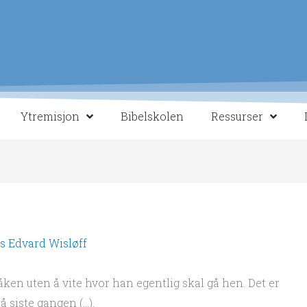
Ytremisjon
Bibelskolen
Ressurser
s Edvard Wisløff
ken uten å vite hvor han egentlig skal gå hen. Det er
å siste gangen (…).