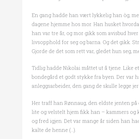
En gang hadde han vært lykkelig han òg, men
dagene hjemme hos mor. Han husket hvordan
han var tre år, og mor gikk som avisbud hver
livsopphold for seg og barna. Og det gikk. S
Gjorde de det som rett var, gledet hun seg, m
Tidlig hadde Nikolai måttet ut å tjene. Like
bondegård et godt stykke fra byen. Der var 
anleggsarbeider, den gang de skulle legge jer
Her traff han Rønnaug, den eldste jenten på 
lite og velstelt hjem fikk han – kammers og k
og fred igjen. Det var mange år siden han had
kalte de henne (…).