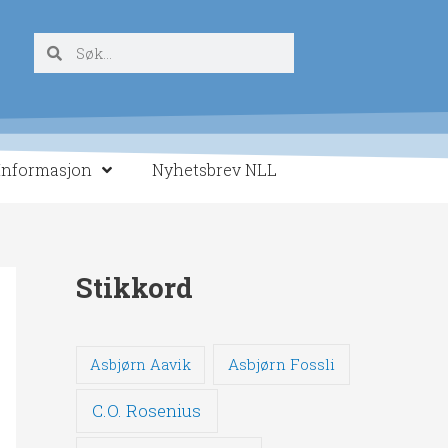
Søk
Søk
Informasjon
Nyhetsbrev NLL
Stikkord
Asbjørn Fossli
Asbjørn Aavik
C.O. Rosenius