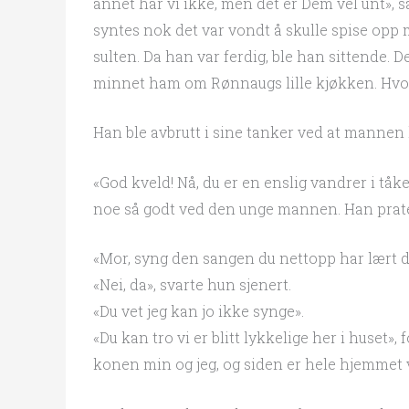
annet har vi ikke, men det er Dem vel unt», 
syntes nok det var vondt å skulle spise opp
sulten. Da han var ferdig, ble han sittende. De
minnet ham om Rønnaugs lille kjøkken. Hvor
Han ble avbrutt i sine tanker ved at mannen
«God kveld! Nå, du er en enslig vandrer i tåke
noe så godt ved den unge mannen. Han prat
«Mor, syng den sangen du nettopp har lært d
«Nei, da», svarte hun sjenert.
«Du vet jeg kan jo ikke synge».
«Du kan tro vi er blitt lykkelige her i huset»
konen min og jeg, og siden er hele hjemmet vå