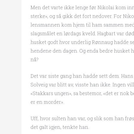
Men det varte ikke lenge før Nikolai kom i
sterke», og så gikk det fort nedover. For Ni
lensmannen kom hjem til ham sammen med to
slagsmålet en lørdags kveld. Hagbart var død
husket godt hvor underlig Rønnaug hadde se
hendene den dagen. Og enda bedre husket han
nå?
Det var siste gang han hadde sett dem. Hans
Solveig var blitt av, visste han ikke. Ingen vil
«Stakkars ungen», sa bestemor, «det er nok b
er en morder».
Uff, hvor sulten han var, og slik som han frø
det galt igjen, tenkte han.