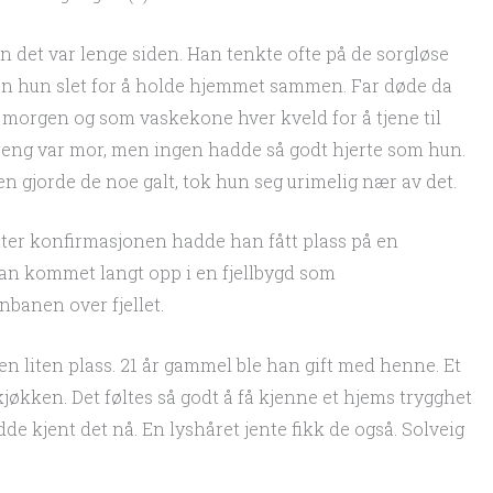
 det var lenge siden. Han tenkte ofte på de sorgløse
 hun slet for å holde hjemmet sammen. Far døde da
 morgen og som vaskekone hver kveld for å tjene til
treng var mor, men ingen hadde så godt hjerte som hun.
en gjorde de noe galt, tok hun seg urimelig nær av det.
 etter konfirmasjonen hadde han fått plass på en
han kommet langt opp i en fjellbygd som
nbanen over fjellet.
en liten plass. 21 år gammel ble han gift med henne. Et
jøkken. Det føltes så godt å få kjenne et hjems trygghet
de kjent det nå. En lyshåret jente fikk de også. Solveig