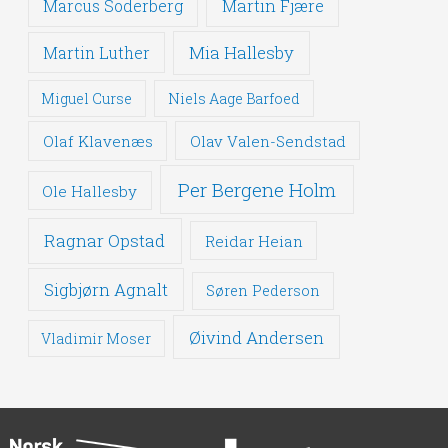
Martin Fjære
Marcus Söderberg
Mia Hallesby
Martin Luther
Miguel Curse
Niels Aage Barfoed
Olaf Klavenæs
Olav Valen-Sendstad
Per Bergene Holm
Ole Hallesby
Ragnar Opstad
Reidar Heian
Sigbjørn Agnalt
Søren Pederson
Øivind Andersen
Vladimir Moser