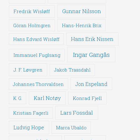
Gunnar Nilsson
Fredrik Wisløff
Göran Holmgren
Hans-Henrik Brix
Hans Erik Nissen
Hans Edvard Wisløff
Ingar Gangås
Immanuel Fuglsang
J. F. Løvgren
Jakob Traasdahl
Jon Espeland
Johannes Thorvaldsen
Karl Notøy
Konrad Fjell
K. G.
Lars Fossdal
Kristian Fagerli
Ludvig Hope
Marca Ubaldo