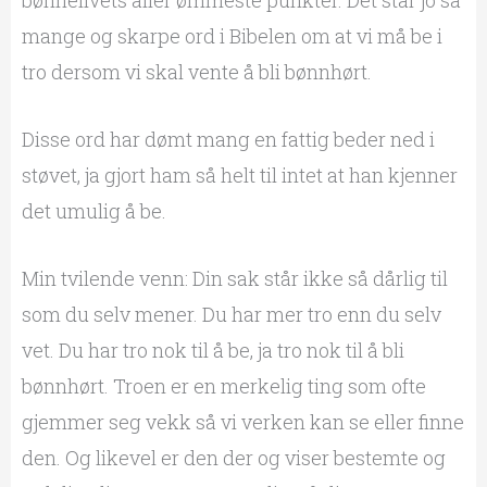
bønnelivets aller ømmeste punkter. Det står jo så
mange og skarpe ord i Bibelen om at vi må be i
tro dersom vi skal vente å bli bønnhørt.
Disse ord har dømt mang en fattig beder ned i
støvet, ja gjort ham så helt til intet at han kjenner
det umulig å be.
Min tvilende venn: Din sak står ikke så dårlig til
som du selv mener. Du har mer tro enn du selv
vet. Du har tro nok til å be, ja tro nok til å bli
bønnhørt. Troen er en merkelig ting som ofte
gjemmer seg vekk så vi verken kan se eller finne
den. Og likevel er den der og viser bestemte og