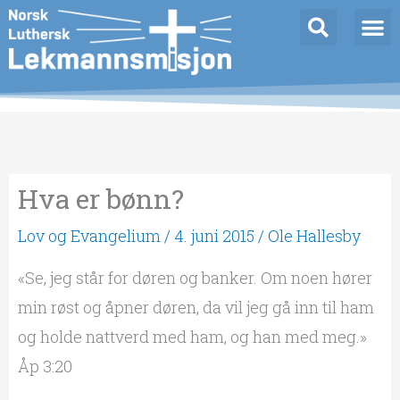
Hopp
rett
til
innholdet
Hva er bønn?
Lov og Evangelium
/
4. juni 2015
/
Ole Hallesby
«Se, jeg står for døren og banker. Om noen hører
min røst og åpner døren, da vil jeg gå inn til ham
og holde nattverd med ham, og han med meg.»
Åp 3:20