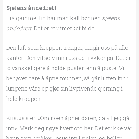
Sjelens åndedrett
Fra gammel tid har man kalt bønnen
sjelens
åndedrett
. Det er et utmerket bilde.
Den luft som kroppen trenger, omgir oss på alle
kanter. Den vil selv inn i oss og trykker på. Det er
jo vanskeligere å holde pusten enn å puste. Vi
behøver bare å åpne munnen, så går luften inn i
lungene våre og gjør sin livgivende gjerning i
hele kroppen.
Kristus sier: «Om noen åpner døren, da vil jeg gå
inn». Merk deg nøye hvert ord her: Det er ikke vår
bønn som
trekker
Jesus inn i sjelen, og heller