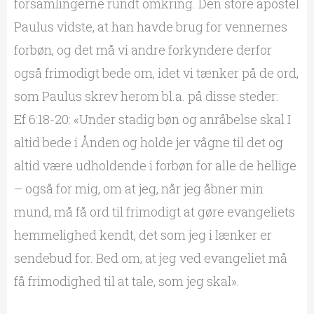
forsamlingerne rundt omkring. Den store apostel
Paulus vidste, at han havde brug for vennernes
forbøn, og det må vi andre forkyndere derfor
også frimodigt bede om, idet vi tænker på de ord,
som Paulus skrev herom bl.a. på disse steder:
Ef 6:18-20: «Under stadig bøn og anråbelse skal I
altid bede i Ånden og holde jer vågne til det og
altid være udholdende i forbøn for alle de hellige
– også for mig, om at jeg, når jeg åbner min
mund, må få ord til frimodigt at gøre evangeliets
hemmelighed kendt, det som jeg i lænker er
sendebud for. Bed om, at jeg ved evangeliet må
få frimodighed til at tale, som jeg skal».