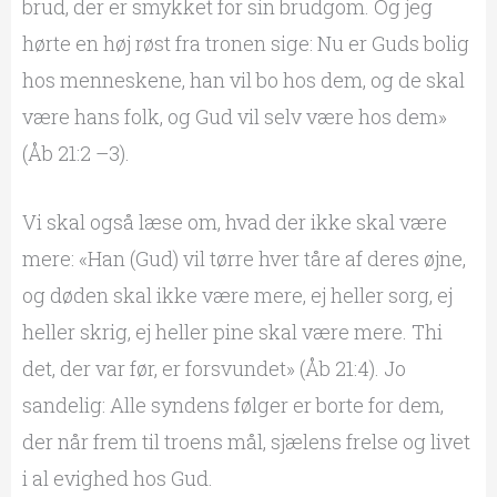
brud, der er smykket for sin brudgom. Og jeg
hørte en høj røst fra tronen sige: Nu er Guds bolig
hos menneskene, han vil bo hos dem, og de skal
være hans folk, og Gud vil selv være hos dem»
(Åb 21:2 –3).
Vi skal også læse om, hvad der ikke skal være
mere: «Han (Gud) vil tørre hver tåre af deres øjne,
og døden skal ikke være mere, ej heller sorg, ej
heller skrig, ej heller pine skal være mere. Thi
det, der var før, er forsvundet» (Åb 21:4). Jo
sandelig: Alle syndens følger er borte for dem,
der når frem til troens mål, sjælens frelse og livet
i al evighed hos Gud.