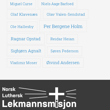
Miguel Curse
Niels Aage Barfoed
Olaf Klavenæs
Olav Valen-Sendstad
Per Bergene Holm
Ole Hallesby
Ragnar Opstad
Reidar Heian
Sigbjørn Agnalt
Søren Pederson
Øivind Andersen
Vladimir Moser