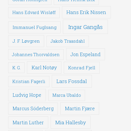
Hans Erik Nissen
Hans Edvard Wisløff
Ingar Gangås
Immanuel Fuglsang
J. F. Løvgren
Jakob Traasdahl
Jon Espeland
Johannes Thorvaldsen
Karl Notøy
Konrad Fjell
K. G.
Lars Fossdal
Kristian Fagerli
Ludvig Hope
Marca Ubaldo
Martin Fjære
Marcus Söderberg
Mia Hallesby
Martin Luther