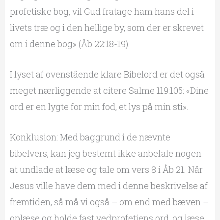
profetiske bog, vil Gud fratage ham hans del i
livets træ og i den hellige by, som der er skrevet
om i denne bog» (Åb 22:18-19).
I lyset af ovenstående klare Bibelord er det også
meget nærliggende at citere Salme 119:105: «Dine
ord er en lygte for min fod, et lys på min sti».
Konklusion: Med baggrund i de nævnte
bibelvers, kan jeg bestemt ikke anbefale nogen
at undlade at læse og tale om vers 8 i Åb 21. Når
Jesus ville have dem med i denne beskrivelse af
fremtiden, så må vi også – om end med bæven –
oplæse og holde fast vedprofetiens ord, og læse