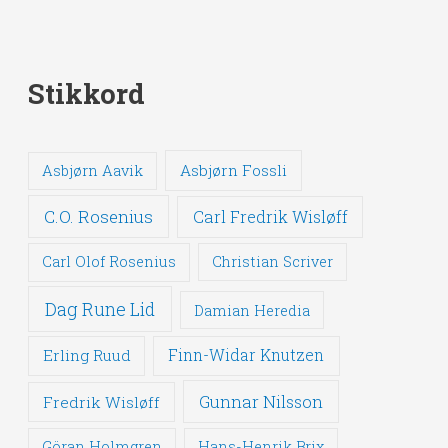
Stikkord
Asbjørn Fossli
Asbjørn Aavik
C.O. Rosenius
Carl Fredrik Wisløff
Carl Olof Rosenius
Christian Scriver
Dag Rune Lid
Damian Heredia
Erling Ruud
Finn-Widar Knutzen
Gunnar Nilsson
Fredrik Wisløff
Göran Holmgren
Hans-Henrik Brix