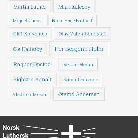
Mia Hallesby
Martin Luther
Miguel Curse
Niels Aage Barfoed
Olaf Klavenæs
Olav Valen-Sendstad
Per Bergene Holm
Ole Hallesby
Ragnar Opstad
Reidar Heian
Sigbjørn Agnalt
Søren Pederson
Øivind Andersen
Vladimir Moser