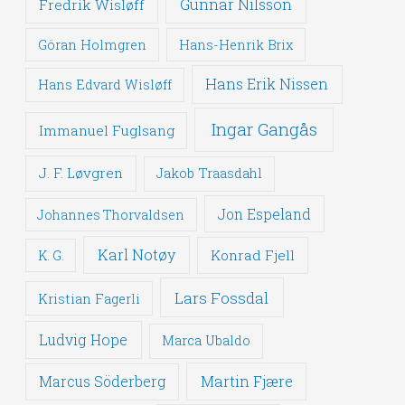
Gunnar Nilsson
Fredrik Wisløff
Göran Holmgren
Hans-Henrik Brix
Hans Erik Nissen
Hans Edvard Wisløff
Ingar Gangås
Immanuel Fuglsang
J. F. Løvgren
Jakob Traasdahl
Jon Espeland
Johannes Thorvaldsen
Karl Notøy
Konrad Fjell
K. G.
Lars Fossdal
Kristian Fagerli
Ludvig Hope
Marca Ubaldo
Martin Fjære
Marcus Söderberg