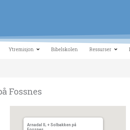
Ytremisjon
Bibelskolen
Ressurser
på Fossnes
Arnadal IL + Solbakken på
Fossnes