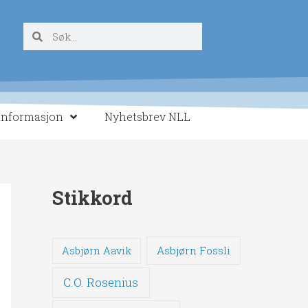
Søk
Søk
Informasjon
Nyhetsbrev NLL
Stikkord
Asbjørn Fossli
Asbjørn Aavik
C.O. Rosenius