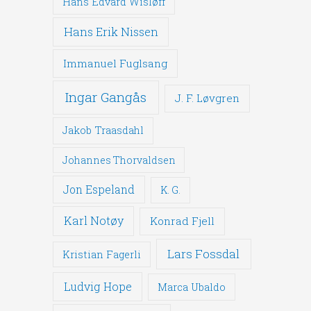
Hans Edvard Wisløff
Hans Erik Nissen
Immanuel Fuglsang
Ingar Gangås
J. F. Løvgren
Jakob Traasdahl
Johannes Thorvaldsen
Jon Espeland
K. G.
Karl Notøy
Konrad Fjell
Lars Fossdal
Kristian Fagerli
Ludvig Hope
Marca Ubaldo