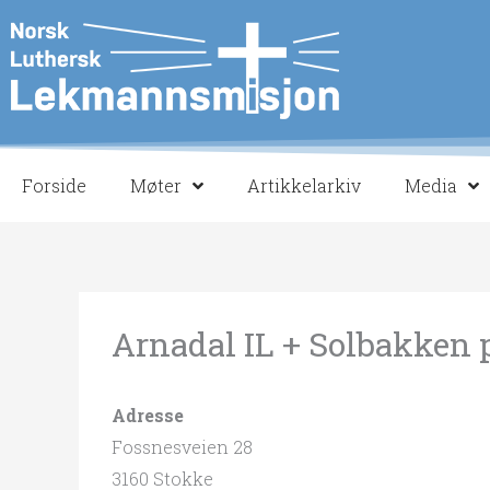
Hopp
rett
til
innholdet
Forside
Møter
Artikkelarkiv
Media
Arnadal IL + Solbakken 
Adresse
Fossnesveien 28
3160 Stokke