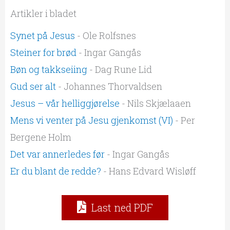
Artikler i bladet
Synet på Jesus
- Ole Rolfsnes
Steiner for brød
- Ingar Gangås
Bøn og takkseiing
- Dag Rune Lid
Gud ser alt
- Johannes Thorvaldsen
Jesus – vår helliggjørelse
- Nils Skjælaaen
Mens vi venter på Jesu gjenkomst (VI)
- Per
Bergene Holm
Det var annerledes før
- Ingar Gangås
Er du blant de redde?
- Hans Edvard Wisløff
Last ned PDF