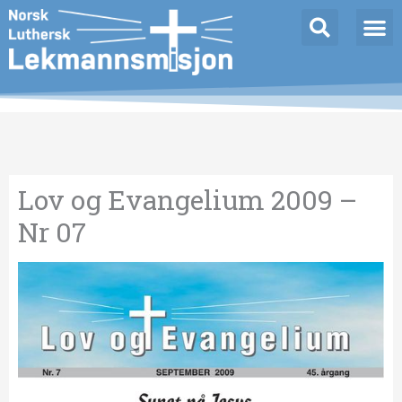
Hopp
Innleggnavigasjon
rett
til
innholdet
Lov og Evangelium 2009 –
Nr 07