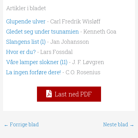
Artikler i bladet
Glupende ulver
- Carl Fredrik Wisløff
Gledet seg under tsunamien
- Kenneth Goa
Slangens list (1)
- Jan Johansson
Hvor er du?
- Lars Fossdal
Våre lamper slokner (11)
- J. F. Løvgren
La ingen forføre dere!
- C.O. Rosenius
Last ned PDF
←
Forrige blad
Neste blad
→