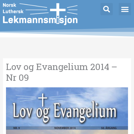
Hopp
Innleggnavigasjon
rett
til
innholdet
Lov og Evangelium 2014 –
Nr 09